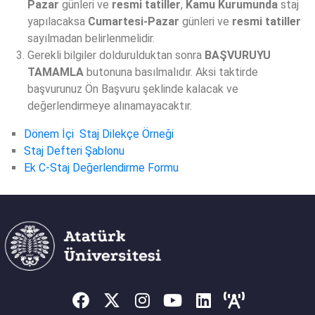
Pazar
günleri ve
resmi tatiller
,
Kamu Kurumunda
staj
yapılacaksa
Cumartesi-Pazar
günleri ve
resmi tatiller
sayılmadan belirlenmelidir.
Gerekli bilgiler doldurulduktan sonra
BAŞVURUYU
TAMAMLA
butonuna basılmalıdır. Aksi taktirde
başvurunuz Ön Başvuru şeklinde kalacak ve
değerlendirmeye alınamayacaktır.
Dönem İçi Staj Dilekçe Örneği
Staj Defteri Şablonu
Ek C-Staj Değerlendirme Formu