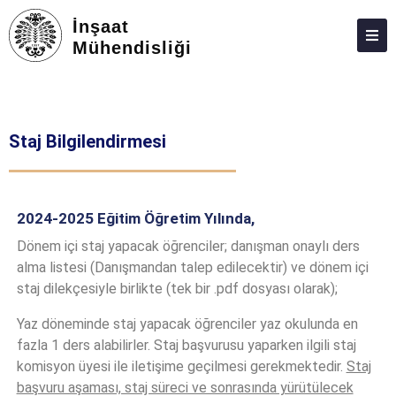
İnşaat
Mühendisliği
BÖLÜM
PERSONEL
Staj Bilgilendirmesi
LISANS
LISANSÜSTÜ
2024-2025 Eğitim Öğretim Yılında,
ARAŞTIRMA
Dönem içi staj yapacak öğrenciler; danışman onaylı ders
TOPLUMSAL KATKI
alma listesi (Danışmandan talep edilecektir) ve dönem içi
staj dilekçesiyle birlikte (tek bir .pdf dosyası olarak);
ADAY ÖĞRENCILER
Yaz döneminde staj yapacak öğrenciler yaz okulunda en
İLETIŞIM
fazla 1 ders alabilirler. Staj başvurusu yaparken ilgili staj
komisyon üyesi ile iletişime geçilmesi gerekmektedir.
Staj
başvuru aşaması, staj süreci ve sonrasında yürütülecek