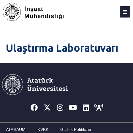
İnşaat
Mühendisliği
BÖLÜM
PERSONEL
Ulaştırma Laboratuvarı
LISANS
LISANSÜSTÜ
ARAŞTIRMA
TOPLUMSAL KATKI
ADAY ÖĞRENCILER
İLETIŞIM
ATABAUM
KVKK
Gizlilik Politikası