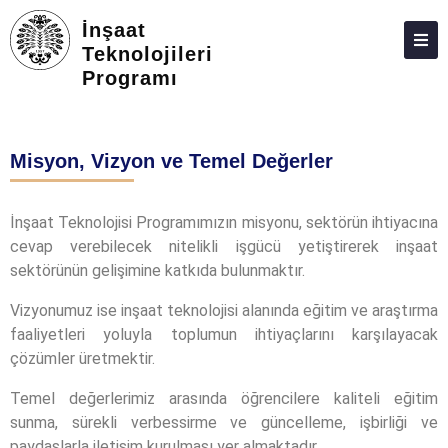
İnşaat
Teknolojileri
Programı
HAKKIMIZDA
KIŞILER
Misyon, Vizyon ve Temel Değerler
LISANSÜSTÜ
ARAŞTIRMA
İnşaat Teknolojisi Programımızın misyonu, sektörün ihtiyacına
cevap verebilecek nitelikli işgücü yetiştirerek inşaat
TOPLUMA KATKI
sektörünün gelişimine katkıda bulunmaktır.
ADAY ÖĞRENCILER
Vizyonumuz ise inşaat teknolojisi alanında eğitim ve araştırma
İLETIŞIM
faaliyetleri yoluyla toplumun ihtiyaçlarını karşılayacak
çözümler üretmektir.
Temel değerlerimiz arasında öğrencilere kaliteli eğitim
sunma, sürekli verbessirme ve güncelleme, işbirliği ve
paydaşlarla iletişim kurulması yer almaktadır.