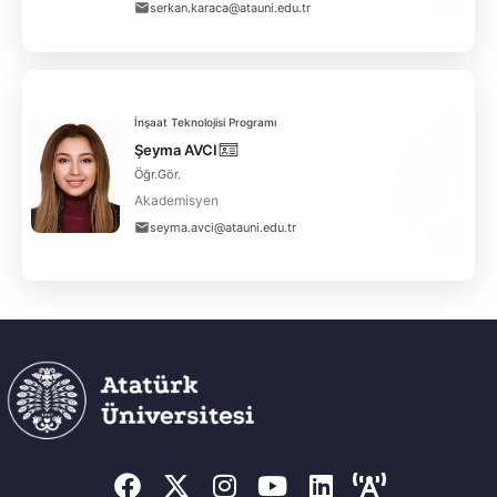
serkan.karaca@atauni.edu.tr
İnşaat Teknolojisi Programı
Şeyma AVCI
Öğr.Gör.
Akademisyen
seyma.avci@atauni.edu.tr