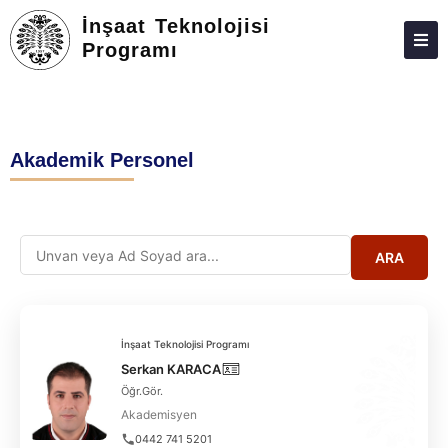
İnşaat Teknolojisi
Programı
HAKKIMIZDA
KIŞILER
Akademik Personel
ÖĞRENCI İŞLERI
TOPLUMA KATKI
ADAY ÖĞRENCILER
ARA
İLETIŞIM
İnşaat Teknolojisi Programı
Serkan KARACA
Öğr.Gör.
Akademisyen
0442 741 5201