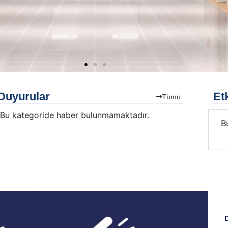
Duyurular
Etk
Tümü
Bu kategoride haber bulunmamaktadır.
Bu kategoride etkinlik bulunmamaktadır.
B
D