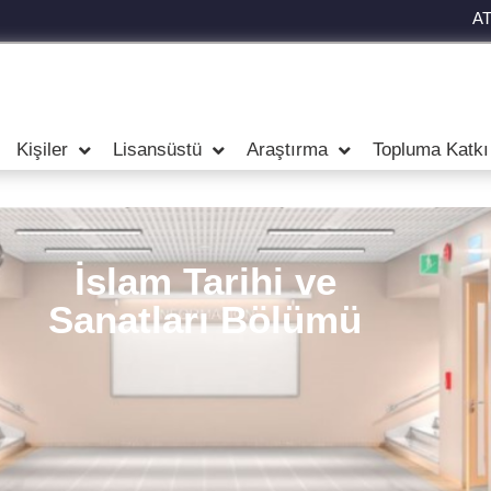
A
Kişiler
Lisansüstü
Araştırma
Topluma Katkı
İslam Tarihi ve
Sanatları Bölümü