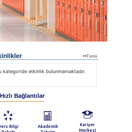
inlikler
Tümü
u kategoride etkinlik bulunmamaktadır.
Bu kategorid
Hızlı Bağlantılar
Kariyer
ers Bilgi
Akademik
Merkezi
Paketi
Takvim