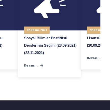
22 Kasım 2021
22 Kasım 2021
mu
Sosyal Bilimler Enstitüsü
Lisansüstü B
1)
Derslerinin Seçimi (23.09.2021)
(20.09.2021) (
(22.11.2021)
Devamı...
Devamı...