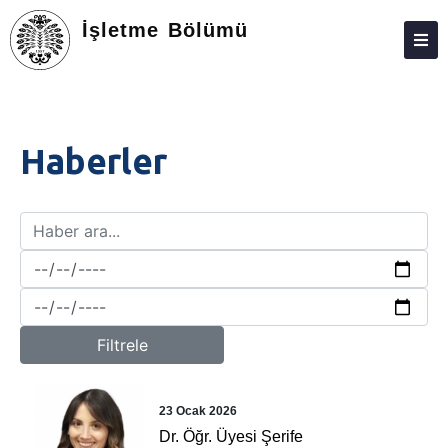
İşletme Bölümü
HAKKIMIZDA
KIŞILER
Haberler
EĞITIM
ARAŞTIRMA
TOPLUMA KATKI
ÖĞRENCILER
FORMLAR
Filtrele
BILGI BANKASI
MEZUNLAR
23 Ocak 2026
Dr. Öğr. Üyesi Şerife
İLETIŞIM