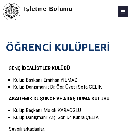
İşletme Bölümü
ANASAYFA
HAKKIMIZDA
ÖĞRENCİ KULÜPLERİ
KIŞILER
LISANS
G
ENÇ İDEALİSTLER KULÜBÜ
STAJ
Kulüp Başkanı: Emirhan YILMAZ
LISANSÜSTÜ
Kulüp Danışmanı : Dr. Öğr. Üyesi Sefa ÇELİK
ARAŞTIRMA
AKADEMİK DÜŞÜNCE VE ARAŞTIRMA KULÜBÜ
TOPLUMA KATKI
Kulüp Başkanı: Melek KARAOĞLU
Kulüp Danışmanı: Arş. Gör. Dr. Kübra ÇELİK
MEZUNLARLA İLIŞKILER
Sevgili arkadaşlar,
ADAY ÖĞRENCILER