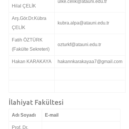
ulke.celik@atauni.edu.tr
Hilal ÇELİK
Arş.Gör.Dr.Kübra
kubra.alpa@atauni.edu.tr
ÇELİK
Fatih ÖZTÜRK
ozturkf@atauni.edu.tr
(Fakülte Sekreteri)
Hakan KARAKAYA
hakannkarakayaa7@gmail.com
İlahiyat Fakültesi
Adı Soyadı
E-mail
Prof. Dr.