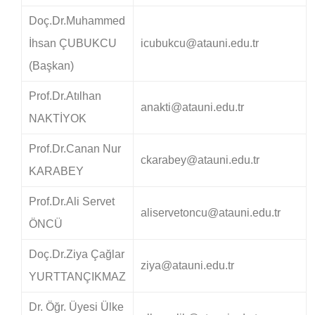
Doç.Dr.Muhammed
İhsan ÇUBUKCU
icubukcu@atauni.edu.tr
(Başkan)
Prof.Dr.Atılhan
anakti@atauni.edu.tr
NAKTİYOK
Prof.Dr.Canan Nur
ckarabey@atauni.edu.tr
KARABEY
Prof.Dr.Ali Servet
aliservetoncu@atauni.edu.tr
ÖNCÜ
Doç.Dr.Ziya Çağlar
ziya@atauni.edu.tr
YURTTANÇIKMAZ
Dr. Öğr. Üyesi Ülke