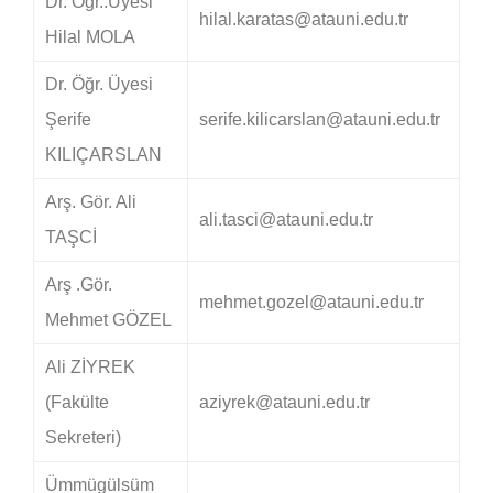
Dr. Öğr..Üyesi
hilal.karatas@atauni.edu.tr
Hilal MOLA
Dr. Öğr. Üyesi
Şerife
serife.kilicarslan@atauni.edu.tr
KILIÇARSLAN
Arş. Gör. Ali
ali.tasci@atauni.edu.tr
TAŞCİ​
Arş .Gör.
mehmet.gozel@atauni.edu.tr
Mehmet GÖZEL
Ali ZİYREK
(Fakülte
aziyrek@atauni.edu.tr
Sekreteri)
Ümmügülsüm