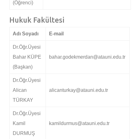
(Öğrenci)
Hukuk Fakültesi
Adı Soyadı
E-mail
Dr.Öğr.Üyesi
Bahar KÜPE
bahar.godekmerdan@atauni.edu.tr
(Başkan)
Dr.Öğr.Üyesi
Alican
alicanturkay@atauni.edu.tr
TÜRKAY
Dr.Öğr.Üyesi
Kamil
kamildurmus@atauni.edu.tr
DURMUŞ