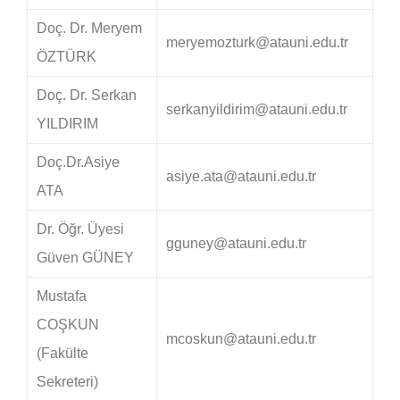
Doç. Dr. Meryem
meryemozturk@atauni.edu.tr
ÖZTÜRK
Doç. Dr. Serkan
serkanyildirim@atauni.edu.tr
YILDIRIM
Doç.Dr.Asiye
asiye.ata@atauni.edu.tr
ATA
Dr. Öğr. Üyesi
gguney@atauni.edu.tr
Güven GÜNEY
Mustafa
COŞKUN
mcoskun@atauni.edu.tr
(Fakülte
Sekreteri)