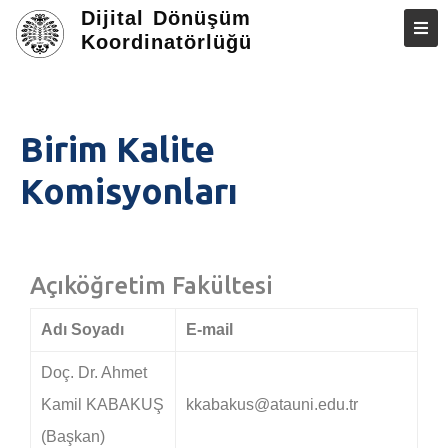
Dijital Dönüşüm
Koordinatörlüğü
ANASAYFA
HAKKIMIZDA
Birim Kalite
DÖKÜMANLAR
Komisyonları
RAPORLAR
AKREDITASYON
Açıköğretim Fakültesi
STRATEJIK PLANLAR
İLETIŞIM
Adı Soyadı
E-mail
Doç. Dr. Ahmet
Kamil KABAKUŞ
kkabakus@atauni.edu.tr
(Başkan)