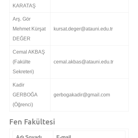
KARATAŞ
Arş. Gör
Mehmet Kürşat
kursat.deger@atauni.edu.tr
DEĞER
Cemal AKBAŞ
(Fakülte
cemal.akbas@atauni.edu.tr
Sekreteri)
Kadir
GERBOĞA
gerbogakadir@gmail.com
(Öğrenci)
Fen Fakültesi
Adı Soyadı
E-mail