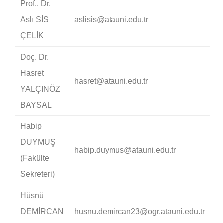
Prof.. Dr.
Aslı SİS
aslisis@atauni.edu.tr
ÇELİK
Doç. Dr.
Hasret
hasret@atauni.edu.tr
YALÇINÖZ
BAYSAL
Habip
DUYMUŞ
habip.duymus@atauni.edu.tr
(Fakülte
Sekreteri)
Hüsnü
DEMİRCAN
husnu.demircan23@ogr.atauni.edu.tr