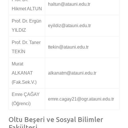
haltun@atauni.edu.tr
Hikmet ALTUN
Prof. Dr. Ergün
eyildiz@atauni.edu.tr
YILDIZ
Prof. Dr. Taner
ttekin@atauni.edu.tr
TEKİN
Murat
ALKANAT
alkanatm@atauni.edu.tr
(Fak.Sek.V.)
Emre ÇAĞAY
emre.cagay21@ogr.atauni.edu.tr
(Öğrenci)
Oltu Beşeri ve Sosyal Bilimler
Fakültesi