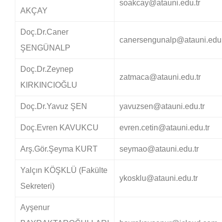
soakcay@atauni.edu.tr
AKÇAY
Doç.Dr.Caner
canersengunalp@atauni.edu.
ŞENGÜNALP
Doç.Dr.Zeynep
zatmaca@atauni.edu.tr
KIRKINCIOĞLU
Doç.Dr.Yavuz ŞEN
yavuzsen@atauni.edu.tr
Doç.Evren KAVUKCU
evren.cetin@atauni.edu.tr
Arş.Gör.Şeyma KURT
seymao@atauni.edu.tr
Yalçın KÖŞKLÜ (Fakülte
ykosklu@atauni.edu.tr
Sekreteri)
Ayşenur