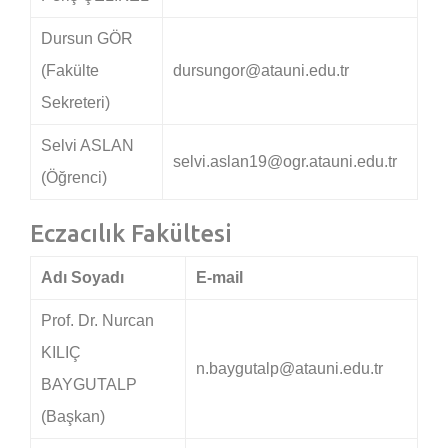
Dursun GÖR
(Fakülte
dursungor@atauni.edu.tr
Sekreteri)
Selvi ASLAN
selvi.aslan19@ogr.atauni.edu.tr
(Öğrenci)
Eczacılık Fakültesi
Adı Soyadı
E-mail
Prof. Dr. Nurcan
KILIÇ
n.baygutalp@atauni.edu.tr
BAYGUTALP
(Başkan)