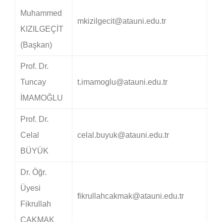
Muhammed
mkizilgecit@atauni.edu.tr
KIZILGEÇİT
(Başkan)
Prof. Dr.
Tuncay
t.imamoglu@atauni.edu.tr
İMAMOĞLU
Prof. Dr.
Celal
celal.buyuk@atauni.edu.tr
BÜYÜK
Dr. Öğr.
Üyesi
fikrullahcakmak@atauni.edu.tr
Fikrullah
ÇAKMAK