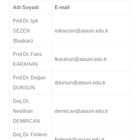
Adı Soyadı
E-mail
Prof.Dr. Işık
SEZEN
isiksezen@atauni.edu.tr
(Başkan)
Prof.Dr. Faris
fkarahan@atauni.edu.tr
KARAHAN
Prof.Dr. Doğan
ddursun@atauni.edu.tr
DURSUN
Doç.Dr.
Neslihan
demircan@atauni.edu.tr
DEMİRCAN
Doç.Dr. Firdevs
firdevsk@atauni.edu.tr