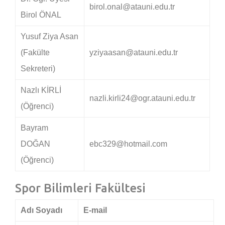
birol.onal@atauni.edu.tr
Birol ÖNAL
Yusuf Ziya Asan
(Fakülte
yziyaasan@atauni.edu.tr
Sekreteri)
Nazlı KİRLİ
nazli.kirli24@ogr.atauni.edu.tr
(Öğrenci)
Bayram
DOĞAN
ebc329@hotmail.com
(Öğrenci)
Spor Bilimleri Fakültesi
Adı Soyadı
E-mail