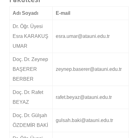
Adı Soyadı
E-mail
Dr. Öğr. Üyesi
Esra KARAKUŞ
esra.umar@atauni.edu.tr
UMAR
Doç. Dr. Zeynep
BAŞERER
zeynep.baserer@atauni.edu.tr
BERBER
Doç. Dr. Rafet
rafet.beyaz@atauni.edu.tr
BEYAZ
Doç. Dr. Gülşah
gulsah.baki@atauni.edu.tr
ÖZDEMİR BAKİ