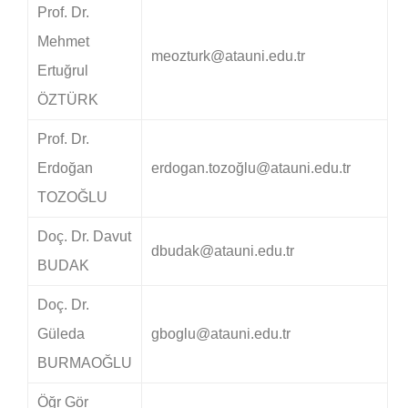
Prof. Dr.
Mehmet
meozturk@atauni.edu.tr
Ertuğrul
ÖZTÜRK
Prof. Dr.
Erdoğan
erdogan.tozoğlu@atauni.edu.tr
TOZOĞLU
Doç. Dr. Davut
dbudak@atauni.edu.tr
BUDAK
Doç. Dr.
Güleda
gboglu@atauni.edu.tr
BURMAOĞLU
Öğr Gör