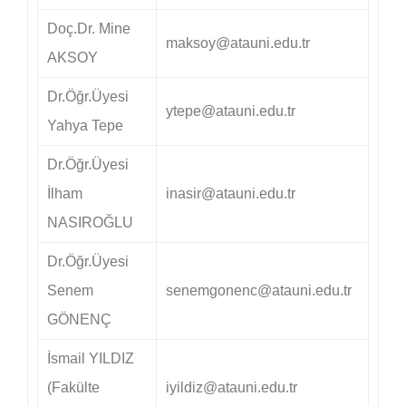
Doç.Dr. Mine
maksoy@atauni.edu.tr
AKSOY
Dr.Öğr.Üyesi
ytepe@atauni.edu.tr
Yahya Tepe
Dr.Öğr.Üyesi
İlham
inasir@atauni.edu.tr
NASIROĞLU
Dr.Öğr.Üyesi
Senem
senemgonenc@atauni.edu.tr
GÖNENÇ
İsmail YILDIZ
(Fakülte
iyildiz@atauni.edu.tr