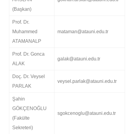
(Başkan)
Prof. Dr.
Muhammed
mataman@atauni.edu.tr
ATAMANALP
Prof. Dr. Gonca
galak@atauni.edu.tr
ALAK
Doç. Dr. Veysel
veysel.parlak@atauni.edu.tr
PARLAK
Şahin
GÖKÇENOĞLU
sgokcenoglu@atauni.edu.tr
(Fakülte
Sekreteri)