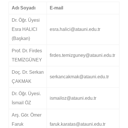
Adı Soyadı
E-mail
Dr. Öğr. Üyesi
Esra HALICI
esra.halici@atauni.edu.tr
(Başkan)
Prof. Dr. Firdes
firdes.temizguney@atauni.edu.tr
TEMİZGÜNEY
Doç. Dr. Serkan
serkancakmak@atauni.edu.tr
ÇAKMAK
Dr. Öğr. Üyesi.
ismailoz@atauni.edu.tr
İsmail ÖZ
Arş. Gör. Ömer
Faruk
faruk.karatas@atauni.edu.tr