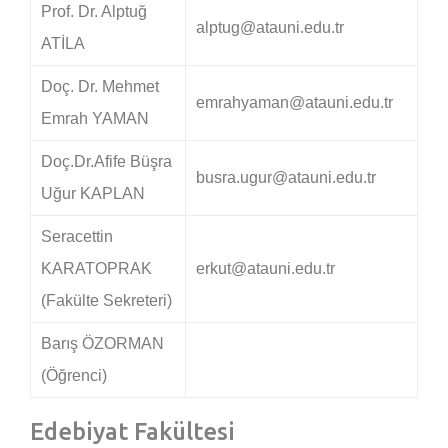
Prof. Dr. Alptuğ
alptug@atauni.edu.tr
ATİLA
Doç. Dr. Mehmet
emrahyaman@atauni.edu.tr
Emrah YAMAN
Doç.Dr.Afife Büşra
busra.ugur@atauni.edu.tr
Uğur KAPLAN
Seracettin
KARATOPRAK
erkut@atauni.edu.tr
(Fakülte Sekreteri)
Barış ÖZORMAN
(Öğrenci)
Edebiyat Fakültesi