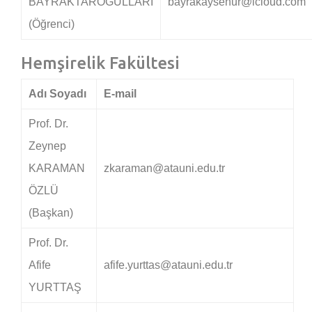
BAYRAKTAROĞULLARI
bayrakaysenur@icloud.com
(Öğrenci)
Hemşirelik Fakültesi
Adı Soyadı
E-mail
Prof. Dr.
Zeynep
KARAMAN
zkaraman@atauni.edu.tr
ÖZLÜ
(Başkan)
Prof. Dr.
Afife
afife.yurttas@atauni.edu.tr
YURTTAŞ