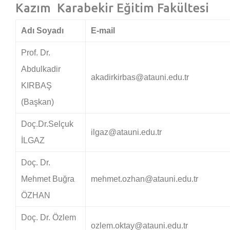
Kazım Karabekir Eğitim Fakültesi
Adı Soyadı
E-mail
Prof. Dr.
Abdulkadir
akadirkirbas@atauni.edu.tr
KIRBAŞ
(Başkan)
Doç.Dr.Selçuk
ilgaz@atauni.edu.tr
İLGAZ
Doç. Dr.
Mehmet Buğra
mehmet.ozhan@atauni.edu.tr
ÖZHAN
Doç. Dr. Özlem
ozlem.oktay@atauni.edu.tr