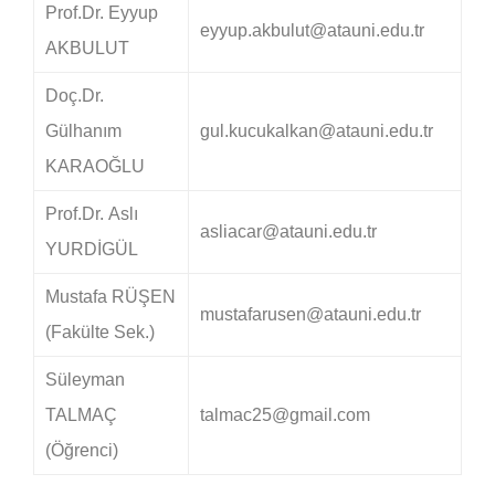
Prof.Dr. Eyyup
eyyup.akbulut@atauni.edu.tr
AKBULUT
Doç.Dr.
Gülhanım
gul.kucukalkan@atauni.edu.tr
KARAOĞLU
Prof.Dr. Aslı
asliacar@atauni.edu.tr
YURDİGÜL
Mustafa RÜŞEN
mustafarusen@atauni.edu.tr
(Fakülte Sek.)
Süleyman
TALMAÇ
talmac25@gmail.com
(Öğrenci)