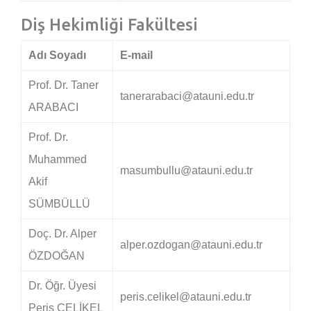
Diş Hekimliği Fakültesi
Adı Soyadı
E-mail
Prof. Dr. Taner
tanerarabaci@atauni.edu.tr
ARABACI
Prof. Dr.
Muhammed
masumbullu@atauni.edu.tr
Akif
SÜMBÜLLÜ
Doç. Dr. Alper
alper.ozdogan@atauni.edu.tr
ÖZDOĞAN
Dr. Öğr. Üyesi
peris.celikel@atauni.edu.tr
Periş ÇELİKEL