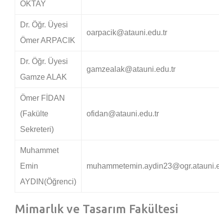
OKTAY
Dr. Öğr. Üyesi
oarpacik@atauni.edu.tr
Ömer ARPACIK
Dr. Öğr. Üyesi
gamzealak@atauni.edu.tr
Gamze ALAK
Ömer FİDAN
(Fakülte
ofidan@atauni.edu.tr
Sekreteri)
Muhammet
Emin
muhammetemin.aydin23@ogr.atauni.e
AYDIN(Öğrenci)
Mimarlık ve Tasarım Fakültesi