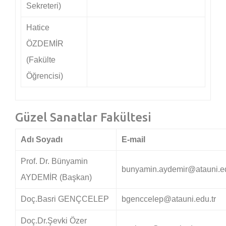
Sekreteri)
Hatice
ÖZDEMİR
(Fakülte
Öğrencisi)
Güzel Sanatlar Fakültesi
Adı Soyadı
E-mail
Prof. Dr. Bünyamin
bunyamin.aydemir@atauni.ed
AYDEMİR (Başkan)
Doç.Basri GENÇCELEP
bgenccelep@atauni.edu.tr
Doç.Dr.Şevki Özer