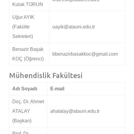
Kulak TORUN
Uğur AYIK
(Fakülte
uayik@atauni.edu.tr
Sekreteri)
Benazir Başak
bbenazirbasakkoc@gmail.com
KOÇ (Öğrenci)
Mühendislik Fakültesi
Adı Soyadı
E-mail
Doç. Dr. Ahmet
ATALAY
ahatalay@atauni.edu.tr
(Başkan)
Prof. Dr.