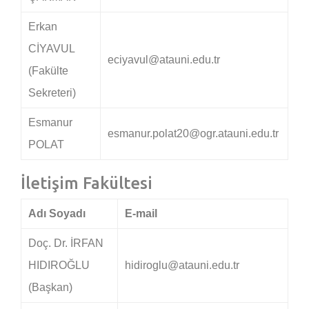
Erkan
CİYAVUL
eciyavul@atauni.edu.tr
(Fakülte
Sekreteri)
Esmanur
esmanur.polat20@ogr.atauni.edu.tr
POLAT
İletişim Fakültesi
Adı Soyadı
E-mail
Doç. Dr. İRFAN
HIDIROĞLU
hidiroglu@atauni.edu.tr
(Başkan)