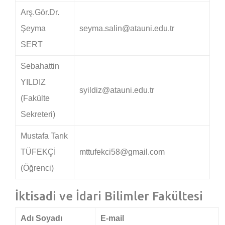
Arş.Gör.Dr.
Şeyma
seyma.salin@atauni.edu.tr
SERT
Sebahattin
YILDIZ
syildiz@atauni.edu.tr
(Fakülte
Sekreteri)
Mustafa Tarık
TÜFEKÇİ
mttufekci58@gmail.com
(Öğrenci)
İktisadi ve İdari Bilimler Fakültesi
Adı Soyadı
E-mail