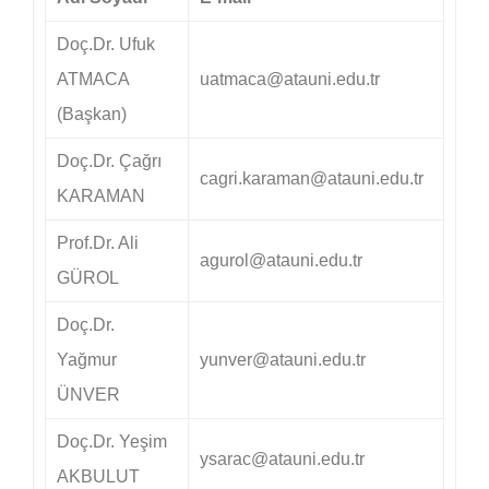
Doç.Dr. Ufuk
ATMACA
uatmaca
@atauni.edu.tr
(Başkan)
Doç.Dr. Çağrı
cagri.karaman@atauni.edu.tr
KARAMAN
Prof.Dr. Ali
agurol@atauni.edu.tr
GÜROL
Doç.Dr.
Yağmur
yunver@atauni.edu.tr
ÜNVER
Doç.Dr. Yeşim
ysarac@atauni.edu.tr
AKBULUT