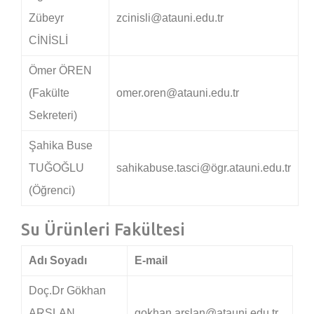
Zübeyr
zcinisli@atauni.edu.tr
CİNİSLİ
Ömer ÖREN
(Fakülte
omer.oren@atauni.edu.tr
Sekreteri)
Şahika Buse
TUĞOĞLU
sahikabuse.tasci@ögr.atauni.edu.tr
(Öğrenci)
Su Ürünleri Fakültesi
Adı Soyadı
E-mail
Doç.Dr Gökhan
ARSLAN
gokhan.arslan@atauni.edu.tr