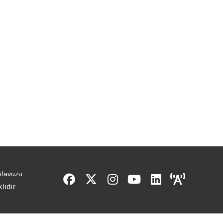
ılavuzu
lıdır