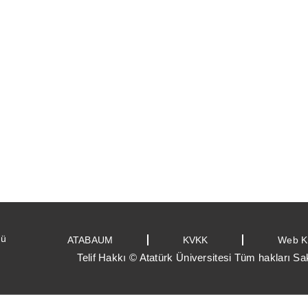
ğü
ATABAUM
KVKK
Web K
Telif Hakkı © Atatürk Üniversitesi Tüm hakları Sak