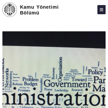
Kamu Yönetimi
Bölümü
ANASAYFA
HAKKIMIZDA
PERSONEL
LISANS
LISANSÜSTÜ
ARAŞTIRMA VE TOPLUMA KATKI
MEZUN İZLEME
ÖĞRENCI KULÜPLERI
İLETIŞIM