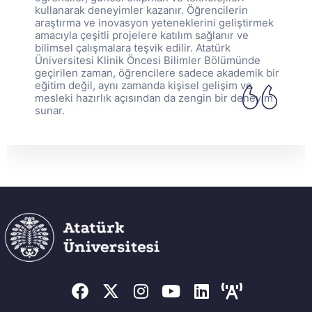
kullanarak deneyimler kazanır. Öğrencilerin
araştırma ve inovasyon yeteneklerini geliştirmek
amacıyla çeşitli projelere katılım sağlanır ve
bilimsel çalışmalara teşvik edilir. Atatürk
Üniversitesi Klinik Öncesi Bilimler Bölümünde
geçirilen zaman, öğrencilere sadece akademik bir
eğitim değil, aynı zamanda kişisel gelişim ve
mesleki hazırlık açısından da zengin bir deneyim
sunar.