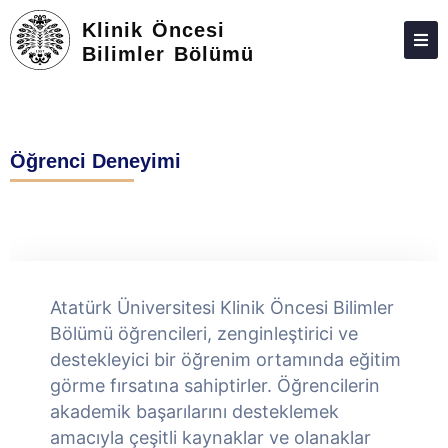
Klinik Öncesi
Bilimler Bölümü
HAKKIMIZDA
KIŞILER
Öğrenci Deneyimi
LISANS
LISANSÜSTÜ
ARAŞTIRMA
TOPLUMA KATKI
Atatürk Üniversitesi Klinik Öncesi Bilimler
ADAY ÖĞRENCILER
Bölümü öğrencileri, zenginleştirici ve
destekleyici bir öğrenim ortamında eğitim
İLETIŞIM
görme fırsatına sahiptirler. Öğrencilerin
akademik başarılarını desteklemek
amacıyla çeşitli kaynaklar ve olanaklar