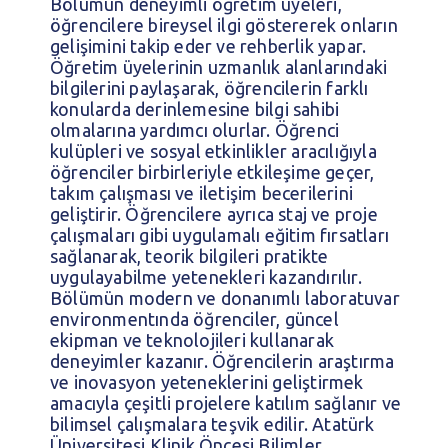
Bölümün deneyimli öğretim üyeleri,
öğrencilere bireysel ilgi göstererek onların
gelişimini takip eder ve rehberlik yapar.
Öğretim üyelerinin uzmanlık alanlarındaki
bilgilerini paylaşarak, öğrencilerin farklı
konularda derinlemesine bilgi sahibi
olmalarına yardımcı olurlar. Öğrenci
kulüpleri ve sosyal etkinlikler aracılığıyla
öğrenciler birbirleriyle etkileşime geçer,
takım çalışması ve iletişim becerilerini
geliştirir. Öğrencilere ayrıca staj ve proje
çalışmaları gibi uygulamalı eğitim fırsatları
sağlanarak, teorik bilgileri pratikte
uygulayabilme yetenekleri kazandırılır.
Bölümün modern ve donanımlı laboratuvar
environmentında öğrenciler, güncel
ekipman ve teknolojileri kullanarak
deneyimler kazanır. Öğrencilerin araştırma
ve inovasyon yeteneklerini geliştirmek
amacıyla çeşitli projelere katılım sağlanır ve
bilimsel çalışmalara teşvik edilir. Atatürk
Üniversitesi Klinik Öncesi Bilimler