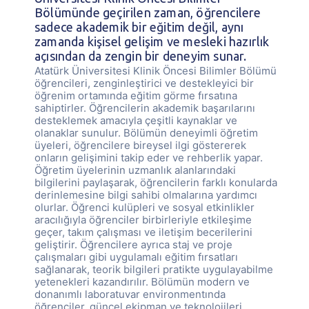
Bölümünde geçirilen zaman, öğrencilere
sadece akademik bir eğitim değil, aynı
zamanda kişisel gelişim ve mesleki hazırlık
açısından da zengin bir deneyim sunar.
Atatürk Üniversitesi Klinik Öncesi Bilimler Bölümü
öğrencileri, zenginleştirici ve destekleyici bir
öğrenim ortamında eğitim görme fırsatına
sahiptirler. Öğrencilerin akademik başarılarını
desteklemek amacıyla çeşitli kaynaklar ve
olanaklar sunulur. Bölümün deneyimli öğretim
üyeleri, öğrencilere bireysel ilgi göstererek
onların gelişimini takip eder ve rehberlik yapar.
Öğretim üyelerinin uzmanlık alanlarındaki
bilgilerini paylaşarak, öğrencilerin farklı konularda
derinlemesine bilgi sahibi olmalarına yardımcı
olurlar. Öğrenci kulüpleri ve sosyal etkinlikler
aracılığıyla öğrenciler birbirleriyle etkileşime
geçer, takım çalışması ve iletişim becerilerini
geliştirir. Öğrencilere ayrıca staj ve proje
çalışmaları gibi uygulamalı eğitim fırsatları
sağlanarak, teorik bilgileri pratikte uygulayabilme
yetenekleri kazandırılır. Bölümün modern ve
donanımlı laboratuvar environmentında
öğrenciler, güncel ekipman ve teknolojileri