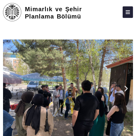
Mimarlık ve Şehir
Planlama Bölümü
HAKKIMIZDA
KIŞILER
ÖNLISANS
TOPLUMA KATKI
ADAY ÖĞRENCILER
İLETIŞIM