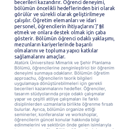
becerileri kazandırır. Öğrenci deneyimi,
bölümün öncelikli hedeflerinden biri olarak
görülür ve sürekli olarak geliştirilmeye
çalışılır. Öğretim elemanları ve idari
personel, öğrencilerin ihtiyaçlarını了解
etmek ve onlara destek olmak için çaba
gösterir. Bölümün öğrenci odaklı yaklaşımı,
mezunların kariyerlerinde başarılı
olmalarını ve topluma yapıcı katkılar
sağlamalarını amaçlar.
Atatürk Üniversitesi Mimarlık ve Şehir Planlama
Bölümü, öğrencilerine zenginleştirici bir öğrenim
deneyimi sunmaya odaklanır. Bölümün öğretim
approachu, öğrencilerin teorik bilgileri
uygulamaya dönüştürebilmeleri için gerekli
becerileri kazanmalarını hedefler. Öğrenciler,
tasarım stüdyolarında proje odaklı çalışmalar
yapar ve çeşitli atölye çalışmaları ile farklı
disiplinlerden uzmanlarla birlikte öğrenme fırsatı
bulurlar. Ayrıca, bölümün organize ettiği
seminerler, konferanslar ve workshoplar,
öğrencilerin güncel konular hakkında bilgi
edinmelerini ve sektörün önde gelen isimlarıyla