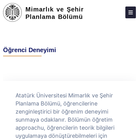
Mimarlık ve Şehir
Planlama Bölümü
HAKKIMIZDA
KIŞILER
Öğrenci Deneyimi
ÖNLISANS
TOPLUMA KATKI
ADAY ÖĞRENCILER
İLETIŞIM
Atatürk Üniversitesi Mimarlık ve Şehir
Planlama Bölümü, öğrencilerine
zenginleştirici bir öğrenim deneyimi
sunmaya odaklanır. Bölümün öğretim
approachu, öğrencilerin teorik bilgileri
uygulamaya dönüştürebilmeleri için