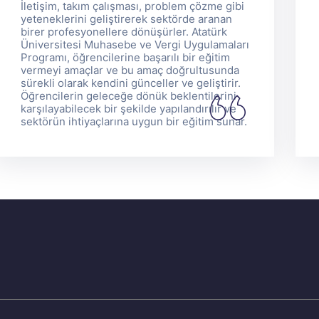
İletişim, takım çalışması, problem çözme gibi
yeteneklerini geliştirerek sektörde aranan
birer profesyonellere dönüşürler. Atatürk
Üniversitesi Muhasebe ve Vergi Uygulamaları
Programı, öğrencilerine başarılı bir eğitim
vermeyi amaçlar ve bu amaç doğrultusunda
sürekli olarak kendini günceller ve geliştirir.
Öğrencilerin geleceğe dönük beklentilerini
karşılayabilecek bir şekilde yapılandırılır ve
sektörün ihtiyaçlarına uygun bir eğitim sunar.