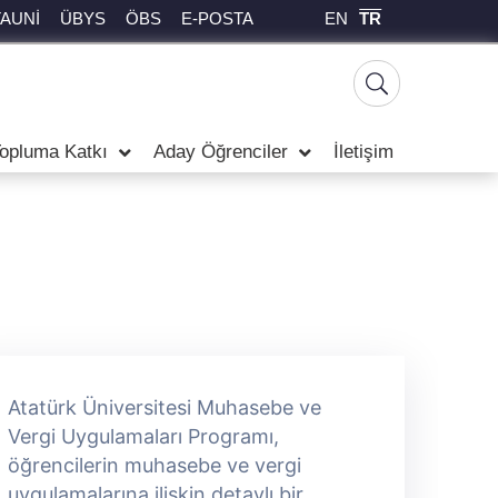
EN
TR
TAUNİ
ÜBYS
ÖBS
E-POSTA
opluma Katkı
Aday Öğrenciler
İletişim
Atatürk Üniversitesi Muhasebe ve
A
Vergi Uygulamaları Programı,
V
öğrencilerin muhasebe ve vergi
ö
uygulamalarına ilişkin detaylı bir
u