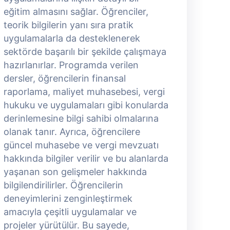
eğitim almasını sağlar. Öğrenciler,
e
teorik bilgilerin yanı sıra pratik
t
uygulamalarla da desteklenerek
u
sektörde başarılı bir şekilde çalışmaya
s
hazırlanırlar. Programda verilen
h
dersler, öğrencilerin finansal
d
raporlama, maliyet muhasebesi, vergi
r
hukuku ve uygulamaları gibi konularda
h
derinlemesine bilgi sahibi olmalarına
d
olanak tanır. Ayrıca, öğrencilere
o
güncel muhasebe ve vergi mevzuatı
g
hakkında bilgiler verilir ve bu alanlarda
h
yaşanan son gelişmeler hakkında
y
bilgilendirilirler. Öğrencilerin
b
deneyimlerini zenginleştirmek
d
amacıyla çeşitli uygulamalar ve
a
projeler yürütülür. Bu sayede,
p