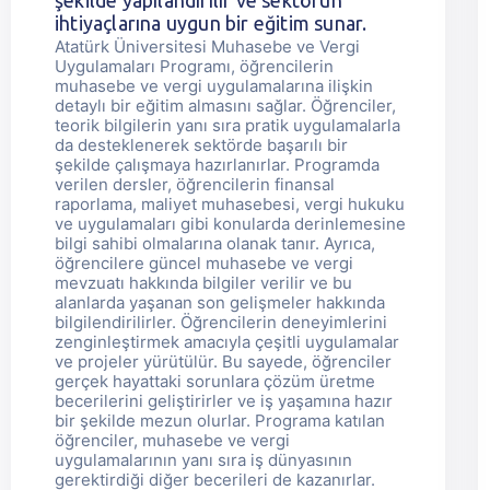
şekilde yapılandırılır ve sektörün
ihtiyaçlarına uygun bir eğitim sunar.
Atatürk Üniversitesi Muhasebe ve Vergi
Uygulamaları Programı, öğrencilerin
muhasebe ve vergi uygulamalarına ilişkin
detaylı bir eğitim almasını sağlar. Öğrenciler,
teorik bilgilerin yanı sıra pratik uygulamalarla
da desteklenerek sektörde başarılı bir
şekilde çalışmaya hazırlanırlar. Programda
verilen dersler, öğrencilerin finansal
raporlama, maliyet muhasebesi, vergi hukuku
ve uygulamaları gibi konularda derinlemesine
bilgi sahibi olmalarına olanak tanır. Ayrıca,
öğrencilere güncel muhasebe ve vergi
mevzuatı hakkında bilgiler verilir ve bu
alanlarda yaşanan son gelişmeler hakkında
bilgilendirilirler. Öğrencilerin deneyimlerini
zenginleştirmek amacıyla çeşitli uygulamalar
ve projeler yürütülür. Bu sayede, öğrenciler
gerçek hayattaki sorunlara çözüm üretme
becerilerini geliştirirler ve iş yaşamına hazır
bir şekilde mezun olurlar. Programa katılan
öğrenciler, muhasebe ve vergi
uygulamalarının yanı sıra iş dünyasının
gerektirdiği diğer becerileri de kazanırlar.