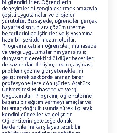
bilgilendirilirler. Öğrencilerin
b
deneyimlerini zenginleştirmek amacıyla
d
çeşitli uygulamalar ve projeler
ç
yürütülür. Bu sayede, öğrenciler gerçek
y
hayattaki sorunlara çözüm üretme
h
becerilerini geliştirirler ve iş yaşamına
b
hazır bir şekilde mezun olurlar.
h
Programa katılan öğrenciler, muhasebe
P
ve vergi uygulamalarının yanı sıra iş
v
dünyasının gerektirdiği diğer becerileri
d
de kazanırlar. İletişim, takım çalışması,
d
problem çözme gibi yeteneklerini
p
geliştirerek sektörde aranan birer
g
profesyonellere dönüşürler. Atatürk
p
Üniversitesi Muhasebe ve Vergi
Ü
Uygulamaları Programı, öğrencilerine
U
başarılı bir eğitim vermeyi amaçlar ve
b
bu amaç doğrultusunda sürekli olarak
b
kendini günceller ve geliştirir.
k
Öğrencilerin geleceğe dönük
Ö
beklentilerini karşılayabilecek bir
b