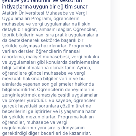
şekilde yapılandırılır ve sektörün
ş
ihtiyaçlarına uygun bir eğitim sunar.
i
Atatürk Üniversitesi Muhasebe ve Vergi
A
Uygulamaları Programı, öğrencilerin
U
muhasebe ve vergi uygulamalarına ilişkin
m
detaylı bir eğitim almasını sağlar. Öğrenciler,
de
teorik bilgilerin yanı sıra pratik uygulamalarla
te
da desteklenerek sektörde başarılı bir
d
şekilde çalışmaya hazırlanırlar. Programda
ş
verilen dersler, öğrencilerin finansal
ve
raporlama, maliyet muhasebesi, vergi hukuku
r
ve uygulamaları gibi konularda derinlemesine
v
bilgi sahibi olmalarına olanak tanır. Ayrıca,
bi
öğrencilere güncel muhasebe ve vergi
ö
mevzuatı hakkında bilgiler verilir ve bu
me
alanlarda yaşanan son gelişmeler hakkında
a
bilgilendirilirler. Öğrencilerin deneyimlerini
bi
zenginleştirmek amacıyla çeşitli uygulamalar
z
ve projeler yürütülür. Bu sayede, öğrenciler
ve
gerçek hayattaki sorunlara çözüm üretme
g
becerilerini geliştirirler ve iş yaşamına hazır
be
bir şekilde mezun olurlar. Programa katılan
bi
öğrenciler, muhasebe ve vergi
ö
uygulamalarının yanı sıra iş dünyasının
uy
gerektirdiği diğer becerileri de kazanırlar.
ge