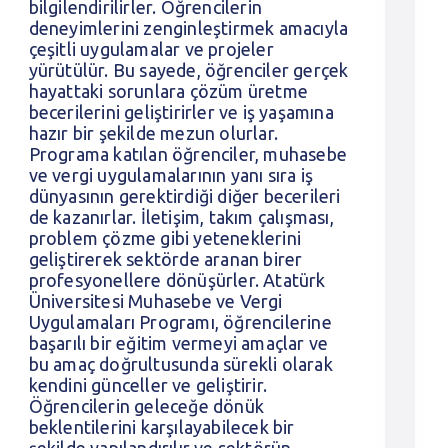
bilgilendirilirler. Öğrencilerin
deneyimlerini zenginleştirmek amacıyla
çeşitli uygulamalar ve projeler
yürütülür. Bu sayede, öğrenciler gerçek
hayattaki sorunlara çözüm üretme
becerilerini geliştirirler ve iş yaşamına
hazır bir şekilde mezun olurlar.
Programa katılan öğrenciler, muhasebe
ve vergi uygulamalarının yanı sıra iş
dünyasının gerektirdiği diğer becerileri
de kazanırlar. İletişim, takım çalışması,
problem çözme gibi yeteneklerini
geliştirerek sektörde aranan birer
profesyonellere dönüşürler. Atatürk
Üniversitesi Muhasebe ve Vergi
Uygulamaları Programı, öğrencilerine
başarılı bir eğitim vermeyi amaçlar ve
bu amaç doğrultusunda sürekli olarak
kendini günceller ve geliştirir.
Öğrencilerin geleceğe dönük
beklentilerini karşılayabilecek bir