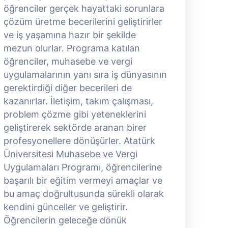
öğrenciler gerçek hayattaki sorunlara
ö
çözüm üretme becerilerini geliştirirler
ç
ve iş yaşamına hazır bir şekilde
v
mezun olurlar. Programa katılan
m
öğrenciler, muhasebe ve vergi
ö
uygulamalarının yanı sıra iş dünyasının
u
gerektirdiği diğer becerileri de
g
kazanırlar. İletişim, takım çalışması,
k
problem çözme gibi yeteneklerini
p
geliştirerek sektörde aranan birer
g
profesyonellere dönüşürler. Atatürk
p
Üniversitesi Muhasebe ve Vergi
Ü
Uygulamaları Programı, öğrencilerine
U
başarılı bir eğitim vermeyi amaçlar ve
b
bu amaç doğrultusunda sürekli olarak
b
kendini günceller ve geliştirir.
k
Öğrencilerin geleceğe dönük
Ö