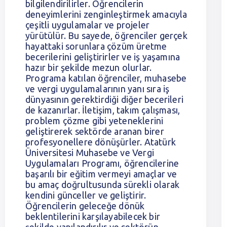
bilgilendirilirler. Öğrencilerin
deneyimlerini zenginleştirmek amacıyla
çeşitli uygulamalar ve projeler
yürütülür. Bu sayede, öğrenciler gerçek
hayattaki sorunlara çözüm üretme
becerilerini geliştirirler ve iş yaşamına
hazır bir şekilde mezun olurlar.
Programa katılan öğrenciler, muhasebe
ve vergi uygulamalarının yanı sıra iş
dünyasının gerektirdiği diğer becerileri
de kazanırlar. İletişim, takım çalışması,
problem çözme gibi yeteneklerini
geliştirerek sektörde aranan birer
profesyonellere dönüşürler. Atatürk
Üniversitesi Muhasebe ve Vergi
Uygulamaları Programı, öğrencilerine
başarılı bir eğitim vermeyi amaçlar ve
bu amaç doğrultusunda sürekli olarak
kendini günceller ve geliştirir.
Öğrencilerin geleceğe dönük
beklentilerini karşılayabilecek bir