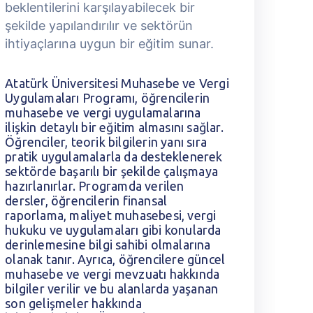
beklentilerini karşılayabilecek bir
b
şekilde yapılandırılır ve sektörün
ş
ihtiyaçlarına uygun bir eğitim sunar.
i
Atatürk Üniversitesi Muhasebe ve Vergi
A
Uygulamaları Programı, öğrencilerin
U
muhasebe ve vergi uygulamalarına
m
ilişkin detaylı bir eğitim almasını sağlar.
i
Öğrenciler, teorik bilgilerin yanı sıra
Ö
pratik uygulamalarla da desteklenerek
p
sektörde başarılı bir şekilde çalışmaya
s
hazırlanırlar. Programda verilen
h
dersler, öğrencilerin finansal
d
raporlama, maliyet muhasebesi, vergi
r
hukuku ve uygulamaları gibi konularda
h
derinlemesine bilgi sahibi olmalarına
d
olanak tanır. Ayrıca, öğrencilere güncel
o
muhasebe ve vergi mevzuatı hakkında
m
bilgiler verilir ve bu alanlarda yaşanan
b
son gelişmeler hakkında
s