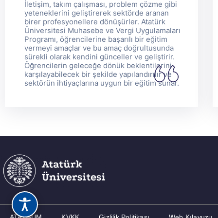
İletişim, takım çalışması, problem çözme gibi
yeteneklerini geliştirerek sektörde aranan
birer profesyonellere dönüşürler. Atatürk
Üniversitesi Muhasebe ve Vergi Uygulamaları
Programı, öğrencilerine başarılı bir eğitim
vermeyi amaçlar ve bu amaç doğrultusunda
sürekli olarak kendini günceller ve geliştirir.
Öğrencilerin geleceğe dönük beklentilerini
karşılayabilecek bir şekilde yapılandırılır ve
sektörün ihtiyaçlarına uygun bir eğitim sunar.
ATABAUM
KVKK
Gizlilik Politikası
Web Kılavuzu