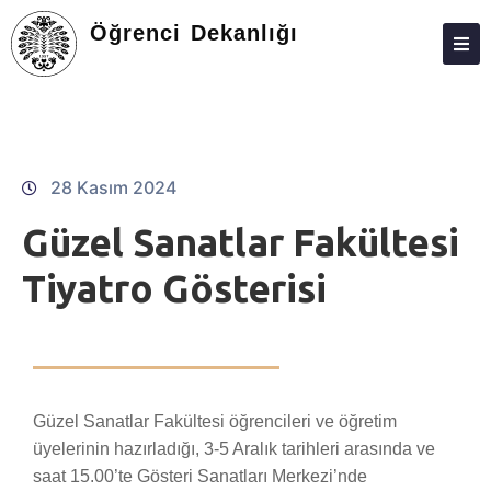
Öğrenci Dekanlığı
ÖĞRENCI DEKANLIĞI
PERSONEL
FAALIYETLERIMIZ
28 Kasım 2024
PAYDAŞLARIMIZ
Güzel Sanatlar Fakültesi
ÖĞRENCILER
Tiyatro Gösterisi
ÖĞRENCI SENATOSU
MEVZUAT
NEDEN ATAUNİ?
Güzel Sanatlar Fakültesi öğrencileri ve öğretim
İLETIŞIM
üyelerinin hazırladığı, 3-5 Aralık tarihleri arasında ve
saat 15.00’te Gösteri Sanatları Merkezi’nde