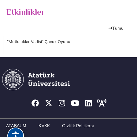
Etkinlikler
Tümü
“Mutluluklar Vadisi” Çocuk Oyunu
“M
ATABAUM
KVKK
Gizlilik Politikası