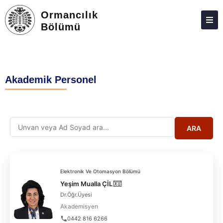
Ormancılık
Bölümü
ANA SAYFA
HAKKIMIZDA
Akademik Personel
ÖNLISANS
TOPLUMA KATKI
ADAY ÖĞRENCILER
ARA
İLETIŞIM
Elektronik Ve Otomasyon Bölümü
Yeşim Mualla ÇİL
Dr.Öğr.Üyesi
Akademisyen
0442 816 6266