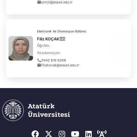
ymcil@atauni.edu.tr
Elektronik Ve Otomasyon Bölümü
Filiz KOÇAK
Öğr.Gör.
Akademisyen
0442 816 6266
filizkocak@atauni.edu.tr