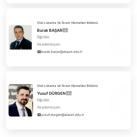
Otel Lokanta Ve İkram Hizmetleri Bölümü
Burak BAŞAR
Öğr.Gör.
Akademisyen
burak.basar@atauni.edu.tr
Otel Lokanta Ve İkram Hizmetleri Bölümü
Yusuf DÜRGEN
Öğr.Gör.
Akademisyen
yusuf.durgen@atauni.edu.tr