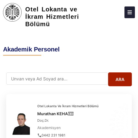
Otel Lokanta ve
İkram Hizmetleri
Bölümü
HAKKIMIZDA
KIŞILER
Akademik Personel
LISANS
LISANSÜSTÜ
ARAŞTIRMA
ARA
TOPLUMA KATKI
ADAY ÖĞRENCILER
Otel Lokanta Ve İkram Hizmetleri Bölümü
İLETIŞIM
Murathan KEHA
Doç.Dr.
Akademisyen
0442 231 1981