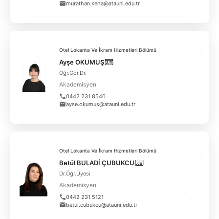
murathan.keha@atauni.edu.tr
Otel Lokanta Ve İkram Hizmetleri Bölümü
Ayşe OKUMUŞ
Öğr.Gör.Dr.
Akademisyen
0442 231 8540
ayse.okumus@atauni.edu.tr
Otel Lokanta Ve İkram Hizmetleri Bölümü
Betül BULADİ ÇUBUKCU
Dr.Öğr.Üyesi
Akademisyen
0442 231 5121
betul.cubukcu@atauni.edu.tr