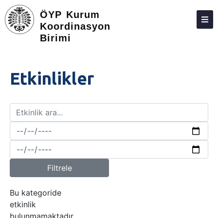
ÖYP Kurum
Koordinasyon
Birimi
ATABAUM
KVKK
Etkinlikler
GIZLILIK POLITIKASI
WEB KILAVUZU
Filtrele
Bu kategoride
etkinlik
bulunmamaktadır.