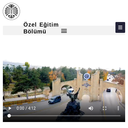
Özel Eğitim
HAKKIMIZDA
Bölümü
KIŞILER
LISANS
ADAY ÖĞRENCILER
İLETIŞIM
KULÜP ETKINLIKLERI