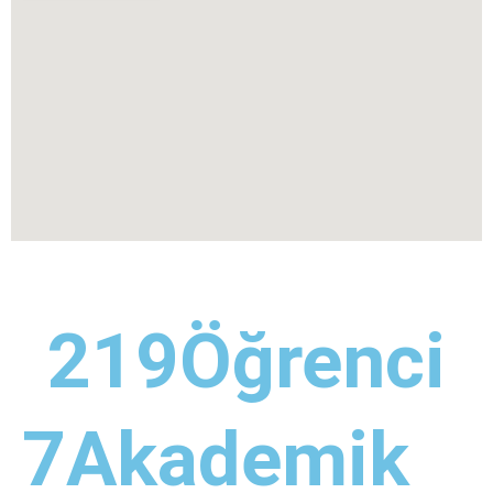
219
Öğrenci
7
Akademik 