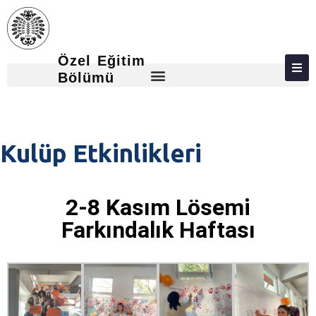
Özel Eğitim
HAKKIMIZDA
Bölümü
KIŞILER
LISANS
Kulüp Etkinlikleri
ADAY ÖĞRENCILER
İLETIŞIM
2-8 Kasım Lösemi
KULÜP ETKINLIKLERI
Farkındalık Haftası