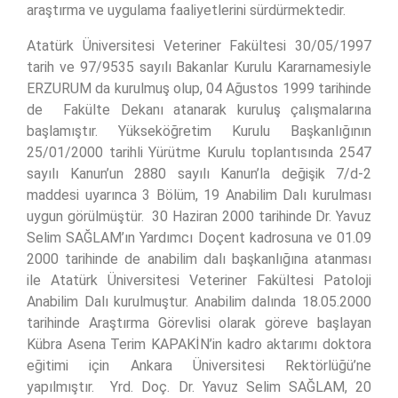
araştırma ve uygulama faaliyetlerini sürdürmektedir.
Atatürk Üniversitesi Veteriner Fakültesi 30/05/1997
tarih ve 97/9535 sayılı Bakanlar Kurulu Kararnamesiyle
ERZURUM da kurulmuş olup, 04 Ağustos 1999 tarihinde
de Fakülte Dekanı atanarak kuruluş çalışmalarına
başlamıştır. Yükseköğretim Kurulu Başkanlığının
25/01/2000 tarihli Yürütme Kurulu toplantısında 2547
sayılı Kanun’un 2880 sayılı Kanun’la değişik 7/d-2
maddesi uyarınca 3 Bölüm, 19 Anabilim Dalı kurulması
uygun görülmüştür. 30 Haziran 2000 tarihinde Dr. Yavuz
Selim SAĞLAM’ın Yardımcı Doçent kadrosuna ve 01.09
2000 tarihinde de anabilim dalı başkanlığına atanması
ile Atatürk Üniversitesi Veteriner Fakültesi Patoloji
Anabilim Dalı kurulmuştur. Anabilim dalında 18.05.2000
tarihinde Araştırma Görevlisi olarak göreve başlayan
Kübra Asena Terim KAPAKİN’in kadro aktarımı doktora
eğitimi için Ankara Üniversitesi Rektörlüğü’ne
yapılmıştır. Yrd. Doç. Dr. Yavuz Selim SAĞLAM, 20