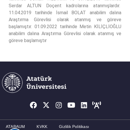
Serdar ALTUN Doçent kadrolarına atanmışlardır.
11.04.2019 tarihinde İsmail BOLAT anabilim dalına
Araştırma Görevlisi olarak atanmış ve göreve
başlamıştır. 01.09.2022 tarihinde Metin KİLİÇLİOĞLU
anabilim dalına Araştırma Görevlisi olarak atanmış ve
göreve başlamıştır
ATABAUM
KVKK
Gizlilik Politikası