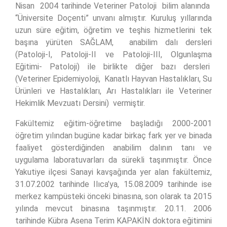
Nisan 2004 tarihinde Veteriner Patoloji bilim alanında
“Üniversite Doçenti” unvanı almıştır. Kuruluş yıllarında
uzun süre eğitim, öğretim ve teşhis hizmetlerini tek
başına yürüten SAĞLAM, anabilim dalı dersleri
(Patoloji-I, Patoloji-II ve Patoloji-III, Olgunlaşma
Eğitimi- Patoloji) ile birlikte diğer bazı dersleri
(Veteriner Epidemiyoloji, Kanatlı Hayvan Hastalıkları, Su
Ürünleri ve Hastalıkları, Arı Hastalıkları ile Veteriner
Hekimlik Mevzuatı Dersini) vermiştir.
Fakültemiz eğitim-öğretime başladığı 2000-2001
öğretim yılından bugüne kadar birkaç fark yer ve binada
faaliyet gösterdiğinden anabilim dalının tanı ve
uygulama laboratuvarları da sürekli taşınmıştır. Önce
Yakutiye ilçesi Sanayi kavşağında yer alan fakültemiz,
31.07.2002 tarihinde Ilıca’ya, 15.08.2009 tarihinde ise
merkez kampüsteki önceki binasına, son olarak ta 2015
yılında mevcut binasına taşınmıştır. 20.11. 2006
tarihinde Kübra Asena Terim KAPAKİN doktora eğitimini