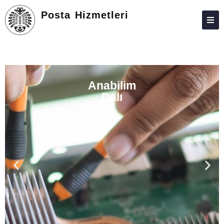
Posta Hizmetleri
HAKKIMIZDA
KIŞILER
Anabilim
LISANSÜSTÜ
Dalı
ARAŞTIRMA
TOPLUMA KATKI
ADAY ÖĞRENCILER
İLETIŞIM