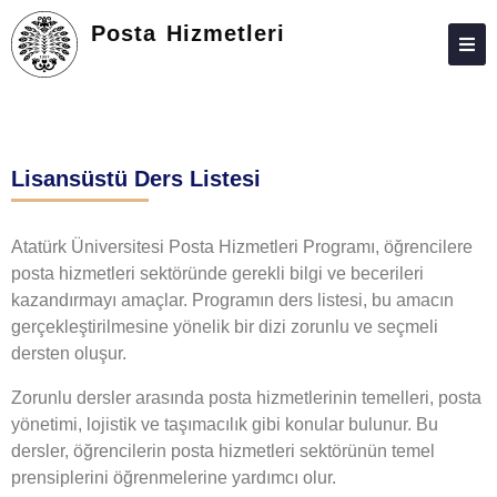
Posta Hizmetleri
HAKKIMIZDA
KIŞILER
Lisansüstü Ders Listesi
LISANSÜSTÜ
ARAŞTIRMA
Atatürk Üniversitesi Posta Hizmetleri Programı, öğrencilere
posta hizmetleri sektöründe gerekli bilgi ve becerileri
TOPLUMA KATKI
kazandırmayı amaçlar. Programın ders listesi, bu amacın
ADAY ÖĞRENCILER
gerçekleştirilmesine yönelik bir dizi zorunlu ve seçmeli
dersten oluşur.
İLETIŞIM
Zorunlu dersler arasında posta hizmetlerinin temelleri, posta
yönetimi, lojistik ve taşımacılık gibi konular bulunur. Bu
dersler, öğrencilerin posta hizmetleri sektörünün temel
prensiplerini öğrenmelerine yardımcı olur.