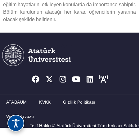
eğitim hayatlarını etkileyen konularda da importance sahiptir.
Bölüm kurulunun alacağı her karar, öğrencilerin yararına
olacak şekilde belirlenir.
ATABAUM
KVKK
Gizlilik Politikası
Web Kılavuzu
Telif Hakkı © Atatürk Üniversitesi Tüm hakları Saklıdır