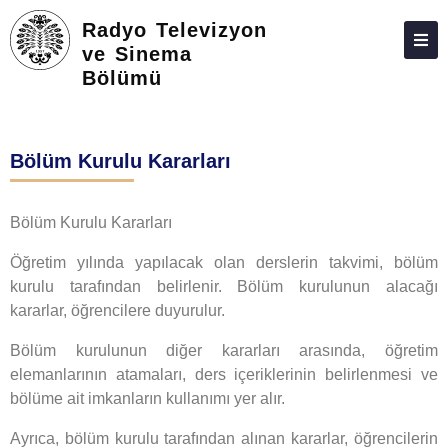
Radyo Televizyon
ve Sinema
Bölümü
HAKKIMIZDA
KIŞILER
Bölüm Kurulu Kararları
LISANS
LISANSÜSTÜ
Bölüm Kurulu Kararları
ARAŞTIRMA
Öğretim yılında yapılacak olan derslerin takvimi, bölüm
kurulu tarafından belirlenir. Bölüm kurulunun alacağı
TOPLUMA KATKI
kararlar, öğrencilere duyurulur.
ADAY ÖĞRENCILER
Bölüm kurulunun diğer kararları arasında, öğretim
İLETIŞIM
elemanlarının atamaları, ders içeriklerinin belirlenmesi ve
bölüme ait imkanların kullanımı yer alır.
Ayrıca, bölüm kurulu tarafından alınan kararlar, öğrencilerin