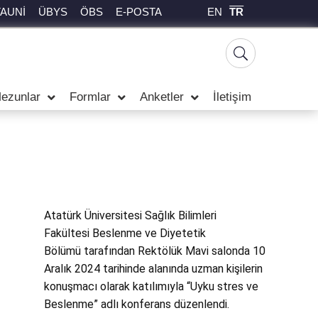
EN
TR
TAUNİ
ÜBYS
ÖBS
E-POSTA
ezunlar
Formlar
Anketler
İletişim
Atatürk Üniversitesi Sağlık Bilimleri
Fakültesi
Beslenme ve Diyetetik
Bölümü
tarafından
Rektölük Mavi salonda
10
Aralık 2024 tarihinde alanında uzman kişilerin
konuşmacı olarak katılımıyla
“Uyku stres ve
Beslenme”
adlı konferans düzenlendi.