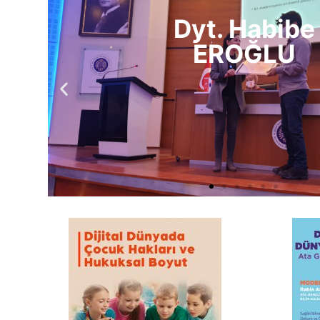
Dyt. Pına
AYDIN