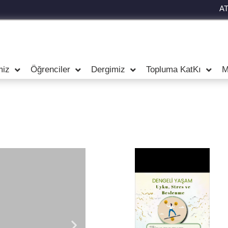
A
miz
Öğrenciler
Dergimiz
Topluma KatKı
M