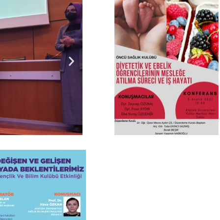
r
E
Ö