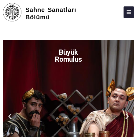
Sahne Sanatları
Bölümü
HAKKIMIZDA
KIŞILER
Büyük
EĞITIM-ÖĞRETIM
Romulus
PROJE VE ARAŞTIRMALAR
ETKINLIKLER
ADAY ÖĞRENCILER
İLETIŞIM