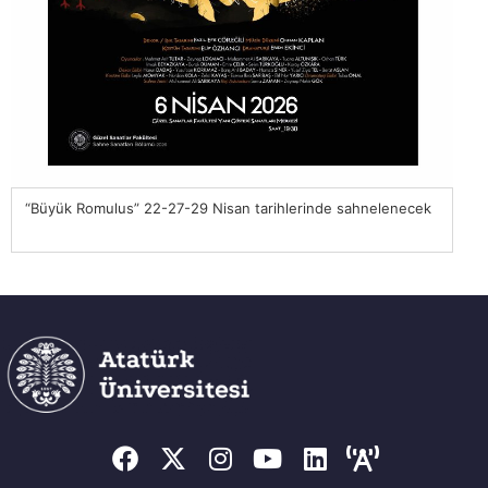
“Büyük Romulus” 22-27-29 Nisan tarihlerinde sahnelenecek