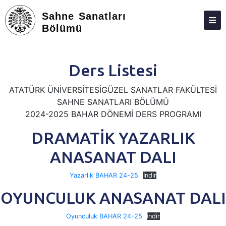
Sahne Sanatları
Bölümü
HAKKIMIZDA
KIŞILER
Ders Listesi
EĞITIM-ÖĞRETIM
ATATÜRK ÜNİVERSİTESİGÜZEL SANATLAR FAKÜLTESİ
SAHNE SANATLARI BÖLÜMÜ
PROJE VE ARAŞTIRMALAR
2024-2025 BAHAR DÖNEMİ DERS PROGRAMI
ETKINLIKLER
DRAMATİK YAZARLIK
ADAY ÖĞRENCILER
ANASANAT DALI
İLETIŞIM
Yazarlık BAHAR 24-25
İndir
OYUNCULUK ANASANAT DALI
Oyunculuk BAHAR 24-25
İndir