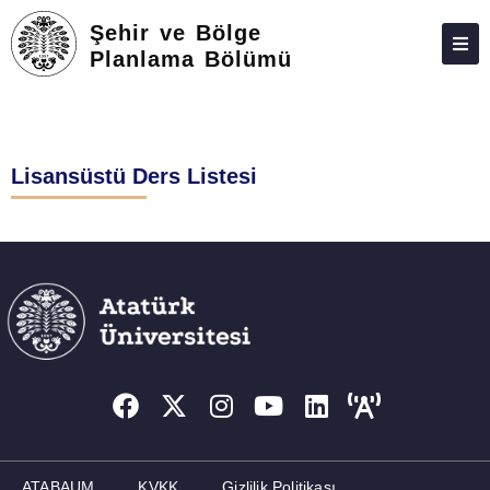
Şehir ve Bölge
Planlama Bölümü
HAKKIMIZDA
KIŞILER
Lisansüstü Ders Listesi
LISANS
LISANSÜSTÜ
ARAŞTIRMA
TOPLUMA KATKI
ADAY ÖĞRENCILER
İLETIŞIM
ATABAUM
KVKK
Gizlilik Politikası