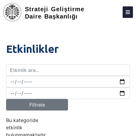
Strateji Geliştirme
Daire Başkanlığı
HAKKIMIZDA
PERSONEL
Etkinlikler
RAPORLAR VE TABLOLAR
BILGI BANKASI
PROJE
İLETIŞIM
Filtrele
Bu kategoride
etkinlik
bulunmamaktadır.