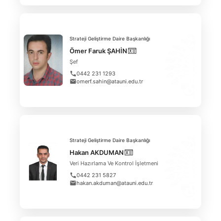
Strateji Geliştirme Daire Başkanlığı
Ömer Faruk ŞAHİN
Şef
0442 231 1293
omerf.sahin@atauni.edu.tr
Strateji Geliştirme Daire Başkanlığı
Hakan AKDUMAN
Veri Hazırlama Ve Kontrol İşletmeni
0442 231 5827
hakan.akduman@atauni.edu.tr