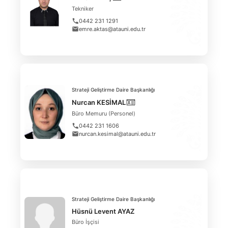
Tekniker
0442 231 1291
emre.aktas@atauni.edu.tr
Strateji Geliştirme Daire Başkanlığı
Nurcan KESİMAL
Büro Memuru (Personel)
0442 231 1606
nurcan.kesimal@atauni.edu.tr
Strateji Geliştirme Daire Başkanlığı
Hüsnü Levent AYAZ
Büro İşçisi