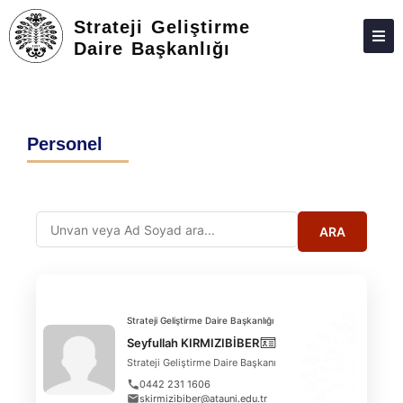
Strateji Geliştirme
Daire Başkanlığı
HAKKIMIZDA
PERSONEL
Personel
RAPORLAR VE TABLOLAR
BILGI BANKASI
PROJE
ARA
İLETIŞIM
Strateji Geliştirme Daire Başkanlığı
Seyfullah KIRMIZIBİBER
Strateji Geliştirme Daire Başkanı
0442 231 1606
skirmizibiber@atauni.edu.tr