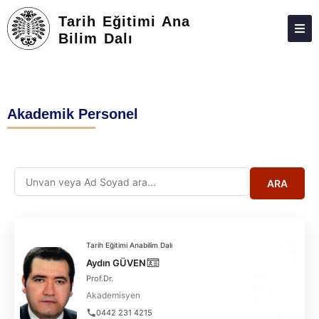
Tarih Eğitimi Ana
Bilim Dalı
HAKKIMIZDA
KIŞILER
Akademik Personel
LISANSÜSTÜ
ARAŞTIRMA
TOPLUMA KATKI
ARA
ADAY ÖĞRENCILER
İLETIŞIM
Tarih Eğitimi Anabilim Dalı
Aydın GÜVEN
Prof.Dr.
Akademisyen
0442 231 4215