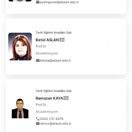
aydinguven@atauni.edu.tr
Tarih Eğitimi Anabilim Dalı
Betül ASLAN
Prof.Dr.
Akademisyen
betula@atauni.edu.tr
Tarih Eğitimi Anabilim Dalı
Ramazan KAYA
Prof.Dr.
Akademisyen
0442 231 4476
ramco@atauni.edu.tr