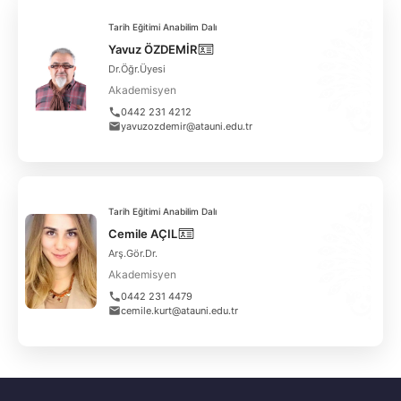
Tarih Eğitimi Anabilim Dalı
Yavuz ÖZDEMİR
Dr.Öğr.Üyesi
Akademisyen
0442 231 4212
yavuzozdemir@atauni.edu.tr
Tarih Eğitimi Anabilim Dalı
Cemile AÇIL
Arş.Gör.Dr.
Akademisyen
0442 231 4479
cemile.kurt@atauni.edu.tr