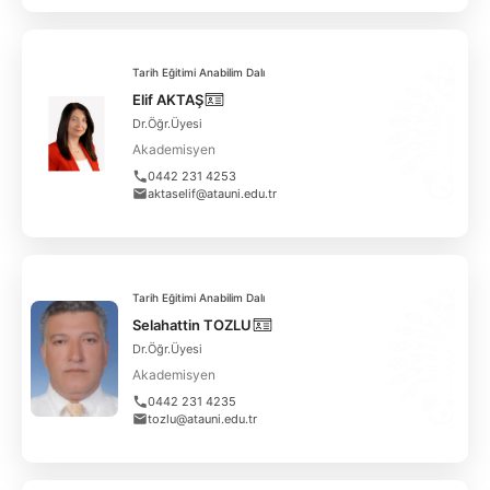
Tarih Eğitimi Anabilim Dalı
Elif AKTAŞ
Dr.Öğr.Üyesi
Akademisyen
0442 231 4253
aktaselif@atauni.edu.tr
Tarih Eğitimi Anabilim Dalı
Selahattin TOZLU
Dr.Öğr.Üyesi
Akademisyen
0442 231 4235
tozlu@atauni.edu.tr