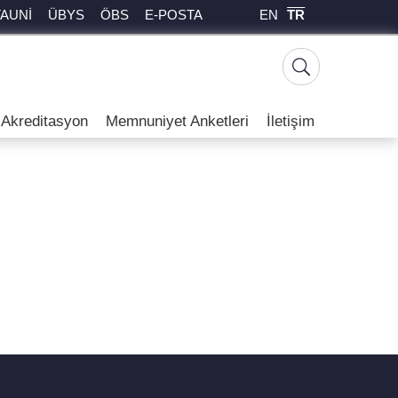
EN
TR
TAUNİ
ÜBYS
ÖBS
E-POSTA
Akreditasyon
Memnuniyet Anketleri
İletişim