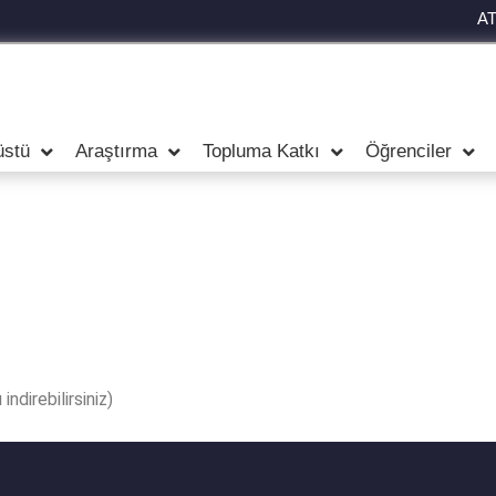
A
üstü
Araştırma
Topluma Katkı
Öğrenciler
ndirebilirsiniz)