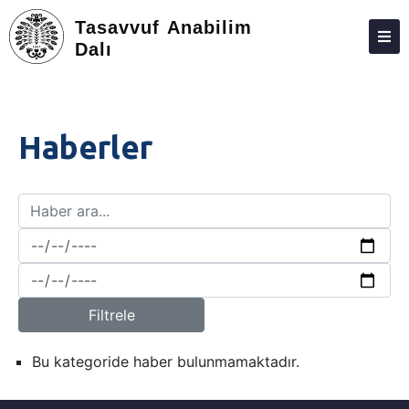
Tasavvuf Anabilim
Dalı
HAKKIMIZDA
KIŞILER
Haberler
LISANSÜSTÜ
ARAŞTIRMA
TOPLUMA KATKI
ADAY ÖĞRENCILER
İLETIŞIM
Filtrele
Bu kategoride haber bulunmamaktadır.