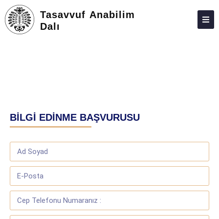
Tasavvuf Anabilim
Dalı
HAKKIMIZDA
KIŞILER
LISANSÜSTÜ
ARAŞTIRMA
BİLGİ EDİNME BAŞVURUSU
TOPLUMA KATKI
ADAY ÖĞRENCILER
İLETIŞIM