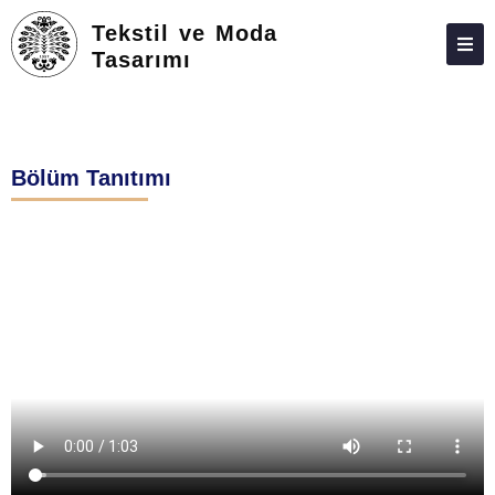
Tekstil ve Moda
Tasarımı
HAKKIMIZDA
KIŞILER
Bölüm Tanıtımı
LISANS
ARAŞTIRMA
TOPLUMA KATKI
ADAY ÖĞRENCILER
İLETIŞIM