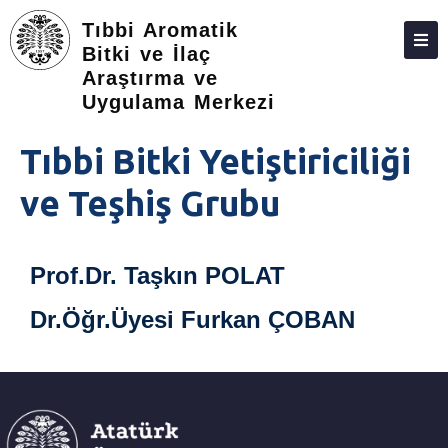
Tıbbi Aromatik
Bitki ve İlaç
Araştırma ve
HAKKIMIZDA
Uygulama Merkezi
BIRIMLER
Tıbbi Bitki Yetiştiriciliği
AKADEMIK KADRO
ve Teşhiş Grubu
FAALIYETLERIMIZ
İLETIŞIM
Prof.Dr. Taşkın POLAT
Dr.Öğr.Üyesi Furkan ÇOBAN