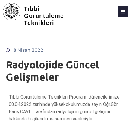
Tıbbi
Görüntüleme
Teknikleri
HAKKIMIZDA
KIŞILER
STAJ
8 Nisan 2022
DERS PROGRAMI
Radyolojide Güncel
S.S.S.
Gelişmeler
İLETIŞIM
Tıbbi Görüntüleme Teknikleri Programı öğrencilerimize
08.04.2022 tarihinde yüksekokulumuzda sayın Öğr.Gör.
Barış CAVLI tarafından radyolojinin güncel gelişimi
hakkında bilgilendirme semineri verilmiştir.