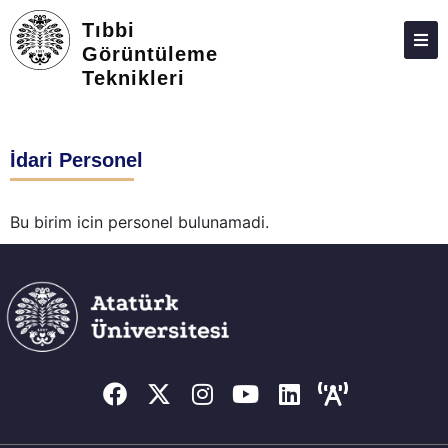
Tıbbi
Görüntüleme
Teknikleri
HAKKIMIZDA
KIŞILER
İdari Personel
STAJ
DERS PROGRAMI
Bu birim icin personel bulunamadi.
S.S.S.
İLETIŞIM