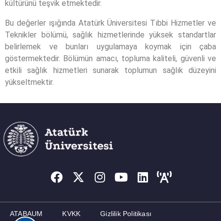
kültürünü teşvik etmektedir.
Bu değerler ışığında Atatürk Üniversitesi Tıbbi Hizmetler ve
Teknikler bölümü, sağlık hizmetlerinde yüksek standartlar
belirlemek ve bunları uygulamaya koymak için çaba
göstermektedir. Bölümün amacı, topluma kaliteli, güvenli ve
etkili sağlık hizmetleri sunarak toplumun sağlık düzeyini
yükseltmektir.
ATABAUM
KVKK
Gizlilik Politikası