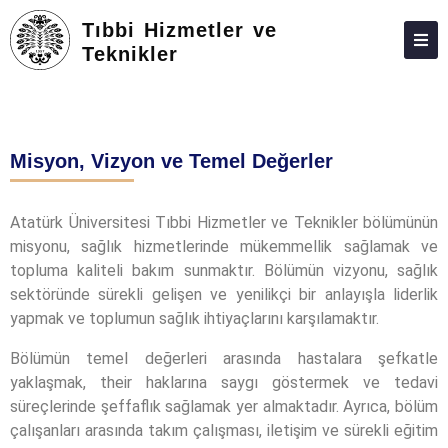
Tıbbi Hizmetler ve
Teknikler
HAKKIMIZDA
KIŞILER
Misyon, Vizyon ve Temel Değerler
ÖNLISANS
TOPLUMA KATKI
Atatürk Üniversitesi Tıbbi Hizmetler ve Teknikler bölümünün
misyonu, sağlık hizmetlerinde mükemmellik sağlamak ve
ADAY ÖĞRENCILER
topluma kaliteli bakım sunmaktır. Bölümün vizyonu, sağlık
İLETIŞIM
sektöründe sürekli gelişen ve yenilikçi bir anlayışla liderlik
yapmak ve toplumun sağlık ihtiyaçlarını karşılamaktır.
Bölümün temel değerleri arasında hastalara şefkatle
yaklaşmak, their haklarına saygı göstermek ve tedavi
süreçlerinde şeffaflık sağlamak yer almaktadır. Ayrıca, bölüm
çalışanları arasında takım çalışması, iletişim ve sürekli eğitim