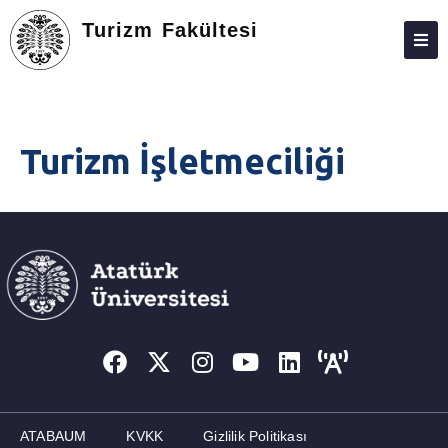
Turizm Fakültesi
DEKANLIK
YÖNETIM
Turizm İşletmeciliği
FAKÜLTE KURULU
AKADEMIK PERSONEL
KALITE VE AKREDITASYON
BÖLÜMLER
ÖĞRENCILER
FAKÜLTE ETKINLIKLERI
İLETIŞIM
ATABAUM
KVKK
Gizlilik Politikası