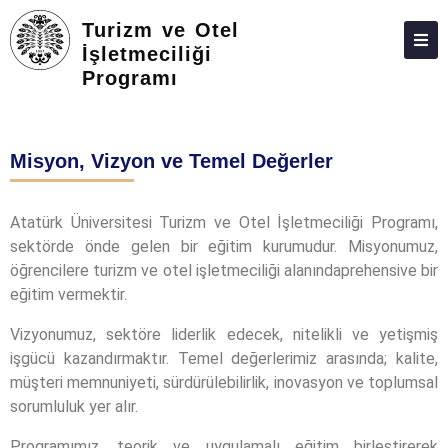
Turizm ve Otel
İşletmeciliği
Programı
HAKKIMIZDA
KIŞILER
Misyon, Vizyon ve Temel Değerler
LISANSÜSTÜ
ARAŞTIRMA
Atatürk Üniversitesi Turizm ve Otel İşletmeciliği Programı,
sektörde önde gelen bir eğitim kurumudur. Misyonumuz,
TOPLUMA KATKI
öğrencilere turizm ve otel işletmeciliği alanındaprehensive bir
ADAY ÖĞRENCILER
eğitim vermektir.
İLETIŞIM
Vizyonumuz, sektöre liderlik edecek, nitelikli ve yetişmiş
işgücü kazandırmaktır. Temel değerlerimiz arasında; kalite,
müşteri memnuniyeti, sürdürülebilirlik, inovasyon ve toplumsal
sorumluluk yer alır.
Programımız, teorik ve uygulamalı eğitim birleştirerek