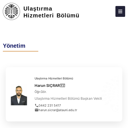
Ulaştırma
Hizmetleri Bölümü
HAKKIMIZDA
KIŞILER
Yönetim
LISANS
LISANSÜSTÜ
ARAŞTIRMA
Ulaştırma Hizmetleri Bölümü
TOPLUMA KATKI
Harun SIÇRAR
Öğr.Gör.
ADAY ÖĞRENCILER
Ulaştırma Hizmetleri Bölümü Başkan Vekili
İLETIŞIM
0442 231 5417
harun.sicrar@atauni.edu.tr