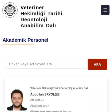
Veteriner
Hekimliği Tarihi
Deontoloji
HAKKIMIZDA
Anabilim Dalı
KIŞILER
Akademik Personel
LISANS
LISANSÜSTÜ
ARAŞTIRMA
ARA
TOPLUMA KATKI
ADAY ÖĞRENCILER
Veteriner Hekimliği Tarihi Deontoloji Anabilim Dalı
İLETIŞIM
Abdullah ERYOL
Arş.Gör.Dr.
Akademisyen
abdullah.eryol@atauni.edu.tr