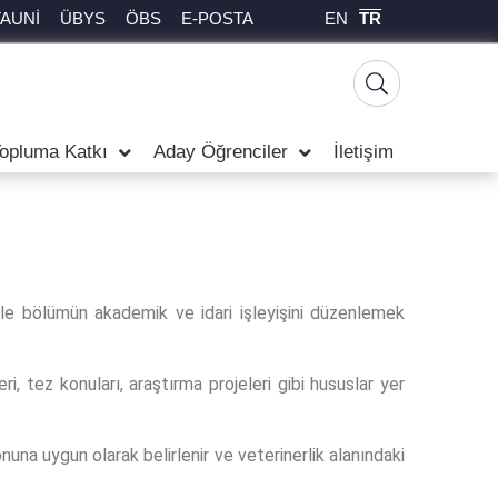
EN
TR
TAUNİ
ÜBYS
ÖBS
E-POSTA
opluma Katkı
Aday Öğrenciler
İletişim
likle bölümün akademik ve idari işleyişini düzenlemek
eri, tez konuları, araştırma projeleri gibi hususlar yer
una uygun olarak belirlenir ve veterinerlik alanındaki