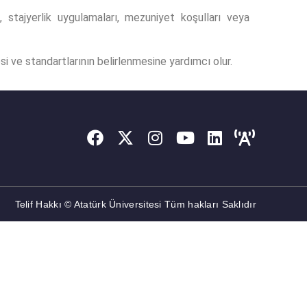
n, stajyerlik uygulamaları, mezuniyet koşulları veya
itesi ve standartlarının belirlenmesine yardımcı olur.
Telif Hakkı © Atatürk Üniversitesi Tüm hakları Saklıdır