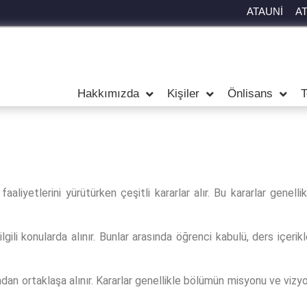
ATAUNİ
A
Hakkımızda
Kişiler
Önlisans
T
aaliyetlerini yürütürken çeşitli kararlar alır. Bu kararlar genel
ilgili konularda alınır. Bunlar arasında öğrenci kabulü, ders içerikl
dan ortaklaşa alınır. Kararlar genellikle bölümün misyonu ve vizyon