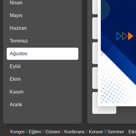
Nisan
3
4
Mayıs
Haziran
10
11
Temmuz
17
18
Ağustos
Eylül
24
25
Ekim
Kasım
31
Aralık
Kongre
Eğitim
Gösteri
Konferans
Konser
Seminer
Etki