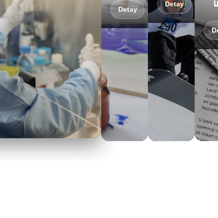
Detay
Detay
D