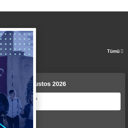
Tümü
9 Ağustos 2026
r
Etkinlik
yok