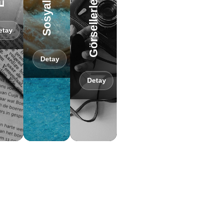
Görsellerle ATAÜNİ
etay
Detay
Detay