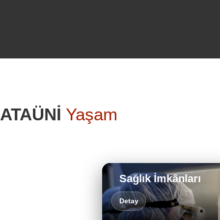
ATAÜNİ
Yaşam
Sağlık İmkânları
Detay