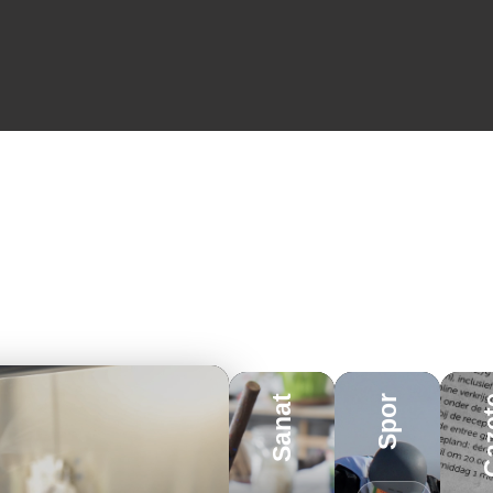
Sanat
Spor
E- G