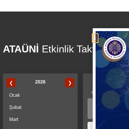
ATAÜNİ
Etkinlik Takvim
2026
❮
❯
Pazartesi
Salı
Ocak
Şubat
Mart