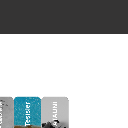
azete
Sosyal Tesisler