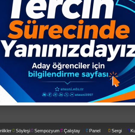
9
5
6
7
8
12
13
14
15
16
19
20
21
22
23
26
27
28
29
30
nlikler
Söyleşi
Sempozyum
Çalıştay
Panel
Sergi
K