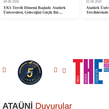
04.08.2026
02.08.2026
YKS Tercih Dönemi Başladı: Atatürk
Atatürk Üniv
Üniversitesi, Geleceğini Güçlü Bir
Tercihlerind
Üniversitede İnşa Etmek İsteyen Adayları
Bekliyor
251- 300
Asya Sıralaması
ATAÜNİ
Duyurular