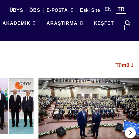
EN
TR
ÜBYS
ÖBS
E-POSTA
Eski Site
AKADEMİK
ARAŞTIRMA
KEŞFET
Tümü
Kök
üni
güç
par
gel