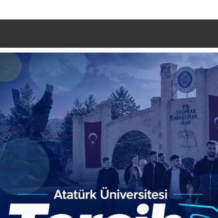
AĞUSTOS 2026
Çarşamba
Perşembe
Cuma
Cumartesi
Paza
1
2