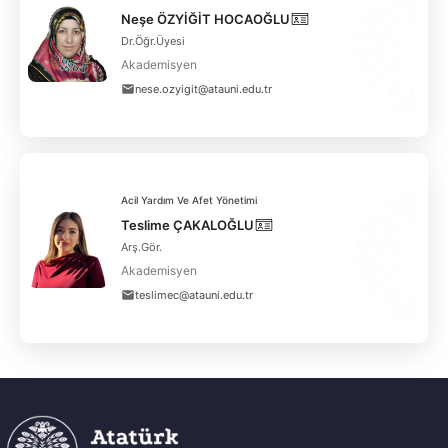
Neşe ÖZYİĞİT HOCAOĞLU
Dr.Öğr.Üyesi
Akademisyen
nese.ozyigit@atauni.edu.tr
Acil Yardım Ve Afet Yönetimi
Teslime ÇAKALOĞLU
Arş.Gör.
Akademisyen
teslimec@atauni.edu.tr