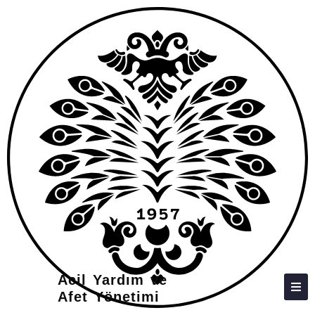
HAKKIMIZDA
KIŞILER
LISANS
LISANSÜSTÜ
ARAŞTIRMA
TOPLUMA KATKI
ADAY ÖĞRENCILER
İLETIŞIM
Acil Yardım ve
Afet Yönetimi