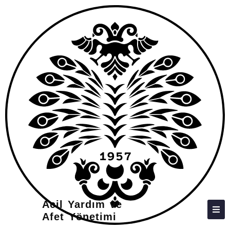
HAKKIMIZDA
KIŞILER
LISANS
LISANSÜSTÜ
ARAŞTIRMA
TOPLUMA KATKI
ADAY ÖĞRENCILER
İLETIŞIM
Acil Yardım ve
Afet Yönetimi