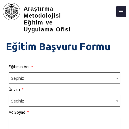
Araştırma
Metodolojisi
Eğitim ve
HAKKIMIZDA
Uygulama Ofisi
DANIŞMA
Eğitim Başvuru Formu
EĞITIM
FORMLAR
Eğitimin Adı
ÇALIŞMA GRUPLARI
Seçiniz
WEBINAR
Ünvan
YARDIMCI MATERYAL
Seçiniz
YAZILIM
Ad Soyad
İLETIŞIM