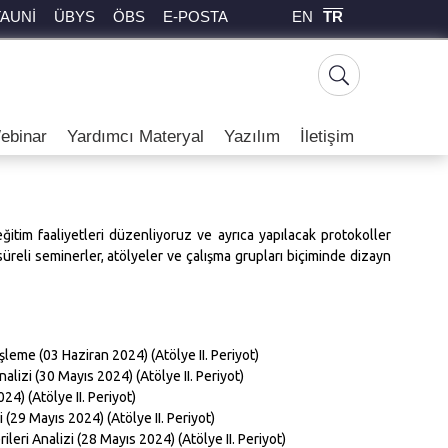
EN
TR
TAUNİ
ÜBYS
ÖBS
E-POSTA
ebinar
Yardımcı Materyal
Yazılım
İletişim
ğitim faaliyetleri düzenliyoruz ve ayrıca yapılacak protokoller
üreli seminerler, atölyeler ve çalışma grupları biçiminde dizayn
 İşleme (03 Haziran 2024) (Atölye II. Periyot)
alizi (30 Mayıs 2024) (Atölye II. Periyot)
24) (Atölye II. Periyot)
 (29 Mayıs 2024) (Atölye II. Periyot)
eri Analizi (28 Mayıs 2024) (Atölye II. Periyot)