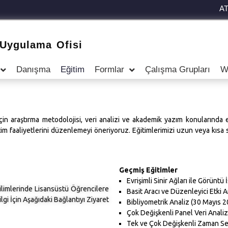
A
 Uygulama Ofisi
Danışma
Eğitim
Formlar
Çalışma Grupları
W
çin araştırma metodolojisi, veri analizi ve akademik yazım konularında e
m faaliyetlerini düzenlemeyi öneriyoruz. Eğitimlerimizi uzun veya kısa s
Geçmiş Eğitimler
Evrişimli Sinir Ağları ile Görüntü
ilimlerinde Lisansüstü Öğrencilere
Basit Aracı ve Düzenleyici Etki An
Bilgi İçin Aşağıdaki Bağlantıyı Ziyaret
Bibliyometrik Analiz (30 Mayıs 20
Çok Değişkenli Panel Veri Analizi
Tek ve Çok Değişkenli Zaman Seril