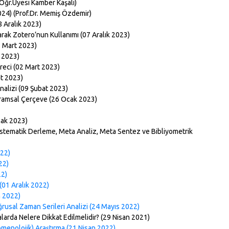
.Öğr.Üyesi Kamber Kaşali)
024) (Prof.Dr. Memiş Özdemir)
8 Aralık 2023)
arak Zotero’nun Kullanımı (07 Aralık 2023)
2 Mart 2023)
t 2023)
reci (02 Mart 2023)
at 2023)
alizi (09 Şubat 2023)
vramsal Çerçeve (26 Ocak 2023)
cak 2023)
istematik Derleme, Meta Analiz, Meta Sentez ve Bibliyometrik
022)
22)
22)
 (01 Aralık 2022)
 2022)
usal Zaman Serileri Analizi (24 Mayıs 2022)
alarda Nelere Dikkat Edilmelidir? (29 Nisan 2021)
enolojik) Araştırma (21 Nisan 2022)