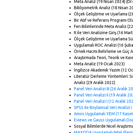
Meta Analiz (19 Nisan 2024) (Dr
Bibliyometrik Analiz (18 Nisan 2
Ölçek Geliştirme ve Uyarlama (2
Bir Atıf ve Referans Programı Ol
Fen Bilimlerinde Meta Analiz (2
R ile Veri Analizine Giriş (16 Mar
Ölçek Geliştirme ve Uyarlama Sü
Uygulamalı ROC Analizi (16 Şub
Örnek Hacmi Belirleme ve Güç An
Araştırmada Teori, Teorik ve Ka
Meta Analiz (19 Ocak 2023)
İngilizce Akademik Yazım (12 O
Literatür Derleme Yöntemleri: S
Analiz (29 Aralık 2022)
Panel Veri Analizi III (26 Aralık 2
Panel Veri Analizi II (19 Aralık 20
Panel Veri Analizi I (12 Aralık 20
SPSS ile Boylamsal Veri Analizi I
Amos Uygulamalı YEM (17 Kasım
Eviews ve Gauss Uygulamalı Doğr
Sosyal Bilimlerde Nicel Araştırm
MAXQDA Uygulamalı Nitel (Fenom