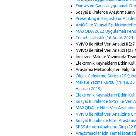
Eviews ve Gauss Uygulamalı Doğr
Sosyal Bilimlerde Araştırmaların
Presenting in English for Acade
AMOS ile Yapısal Eşitlik Modell
MAXQDA 2022 Uygulamalı Fenomen
Temel İstatistik (16 Aralık 2021 –
NVIVO ile Nitel Veri Analizi II (2
NVIVO ile Nitel Veri Analizi I (23
İngilizce Makale Yazımında Team
Elektronik Kaynakların Etkin Kul
Araştırma Metodolojileri: Bilgi Ü
Ölçek Geliştirme Süreci (25 Şub
Makale Yazma Kursu (11, 18, 26 Ma
Haziran 2019)
Elektronik Kaynakların Etkin Kull
Sosyal Bilimlerde SPSS ile Veri 
MAXQDA ile Nitel Veri Analizine 
NVIVO ile Nitel Veri Analizine Gi
Sosyal Bilimlerde Nitel Araştırm
SPSS ile Veri Analizine Giriş (22
Araştırmacılar için Temel İstatis